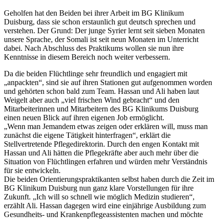
Geholfen hat den Beiden bei ihrer Arbeit im BG Klinikum
Duisburg, dass sie schon erstaunlich gut deutsch sprechen und
verstehen. Der Grund: Der junge Syrier lernt seit sieben Monaten
unsere Sprache, der Somali ist seit neun Monaten im Unterricht
dabei. Nach Abschluss des Praktikums wollen sie nun ihre
Kenntnisse in diesem Bereich noch weiter verbessern.
Da die beiden Flüchtlinge sehr freundlich und engagiert mit
„anpackten“, sind sie auf ihren Stationen gut aufgenommen worden
und gehörten schon bald zum Team. Hassan und Ali haben laut
Weigelt aber auch „viel frischen Wind gebracht“ und den
Mitarbeiterinnen und Mitarbeitern des BG Klinikums Duisburg
einen neuen Blick auf ihren eigenen Job ermöglicht.
„Wenn man Jemandem etwas zeigen oder erklären will, muss man
zunächst die eigene Tätigkeit hinterfragen“, erklärt die
Stellvertretende Pflegedirektorin. Durch den engen Kontakt mit
Hassan und Ali hätten die Pflegekräfte aber auch mehr über die
Situation von Flüchtlingen erfahren und würden mehr Verständnis
für sie entwickeln.
Die beiden Orientierungspraktikanten selbst haben durch die Zeit im
BG Klinikum Duisburg nun ganz klare Vorstellungen für ihre
Zukunft. „Ich will so schnell wie möglich Medizin studieren“,
erzählt Ali. Hassan dagegen wird eine einjährige Ausbildung zum
Gesundheits- und Krankenpflegeassistenten machen und möchte