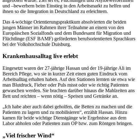
angeboten wurde. Ziel sei es, Flüchtlingen und Asylbewerberinnen
und –bewerbern beim Einstieg in den Arbeitsmarkt zu helfen und
ihnen so die Integration in Deutschland zu erleichtern.
Das 4-wöchige Orientierungspraktikum absolvierten die beiden
jungen Männer im Rahmen ihrer Teilnahme an einem von den
Europäischen Sozialfonds und dem Bundesamt für Migration und
Flüchtlinge (ESF BAMF) geförderten berufsorientierten Sprachkurs
bei der Volkshochschule Duisburg.
Krankenhausalltag live erlebt
Eingesetzt waren der 27-jährige Hassan und der 19-jährige Ali im
Bereich Pflege, wo sie in kurzer Zeit einen guten Eindruck vom
Arbeitsalltag erhalten haben. Auf den Stationen lernten sie etwa wie
man Blutdruck, Fieber oder Puls misst oder wie richtig Patienten
gewaschen werden. Sie brachten darüber hinaus die Mahlzeiten ans
Bett und reichten – wenn nötig – Speisen und Getränke an.
„Ich habe aber auch dabei geholfen, die Betten zu machen und die
Patienten zu lagern und zu mobilisieren“, erzählt Hassan. Hinzu
kamen für beide wichtige Dienstgänge wie Ergebnisse aus dem
Labor abholen oder Patienten zum OP bzw. zum Röntgen bringen.
„Viel frischer Wind“