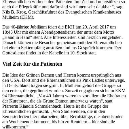
Ehrenamtlichen widmen den Patienten ihre Zeit und unterstützen so
auch die Pflegekräfte und dafür sind wir ihnen sehr dankbar “, sagt
Nils B. Krog, Geschäftsführer des Evangelischen Krankenhauses
Mülheim (EKM).
Das 40-jährige Jubiläum feiert die EKH am 29. April 2017 um
18:45 Uhr mit einem Abendgottesdienst, der unter dem Motto
„Hand in Hand“ steht. Alle Interessierten sind herzlich eingeladen.
Danach können die Besucher gemeinsam mit den Ehrenamtlichen
bei einem Sektempfang anstoßen und ins Gespräch kommen. Der
Gottesdienst findet in der Kapelle im 10. Stock statt.
Viel Zeit für die Patienten
Die Idee der Grünen Damen und Herren kommt ursprünglich aus
den USA. Dort sind die Ehrenamtlichen als Pink Ladies unterwegs,
in Deutschland tragen sie grün. In Mülheim gehört die Gruppe zu
den ersten, die gegründet wurden. Zurzeit engagieren sich am EKM
94 Ehrenamtliche. „Vor 40 Jahren waren es vor allem die Ehefrauen
der Kuratoren, die als Grüne Damen unterwegs waren“, sagt
Pfarrerin Klaudia Schmalenbach. Heute ist die Gruppe der
Ehrenamtlichen gemischt. „Von Studierenden, die in den
Semesterferien hier mitarbeiten, über Berufstätige, die abends oder
am Wochenende kommen, bis hin zu Rentnern – hier sind alle
willkommen.“