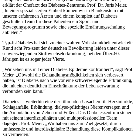
erklärt der Chefarzt des Diabetes-Zentrums, Prof. Dr. Juris Meier.
„In einer spezialisierten Einheit können wir in Blankenstein mit
unseren erfahrenen Ärzten und einem komplett auf Diabetes
geschulten Team für diese Patienten ein Sport- und
Bewegungsprogramm sowie eine spezielle Ernährungsschulung
anbieten.“
Typ-II-Diabetes hat sich zu einer wahren Volkskrankheit entwickelt:
Rund acht Pro-zent der deutschen Bevölkerung leiden unter dieser
schwerwiegenden Stoffwechselerkrankung, bei den Über-60-
Jährigen ist es sogar jeder Vierte.
„Wir sehen uns mit einer Diabetes-Epidemie konfrontiert“, sagt Prof.
Meier. „Obwohl die Behandlungsmöglichkeiten sich verbessert
haben, ist Diabetes nach wie vor eine schwerwiegende Erkrankung,
die mit einer deutlichen Einschränkung der Lebenserwartung
verbunden sein kann.“
Diabetes ist weiterhin eine der führenden Ursachen für Herzinfarkte,
Schlaganfälle, Erblindung, dialyse-pflichtiges Nierenversagen und
die Amputation von Zehen und Füßen. Das Diabeteszentrum steuert
mit seinem interdisziplinären und multiprofessionellen Team
dagegen. Prof. Meier: „Wir haben uns zum Ziel gesetzt, durch
umfassende und interdisziplinäre Behandlung diese Komplikationen
zu vermeiden.“