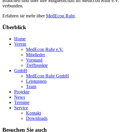
Branchen sind über ihre Mitgliedschaft im MedEcon Ruhr e.V.
verbunden.
Erfahren sie mehr über
MedEcon Ruhr
.
Überblick
Home
Verein
MedEcon Ruhr e.V.
Mitglieder
Vorstand
Treffpunkte
GmbH
MedEcon Ruhr GmbH
Leistungen
Team
Projekte
News
Termine
Service
Kontakt
Downloads
Besuchen Sie auch