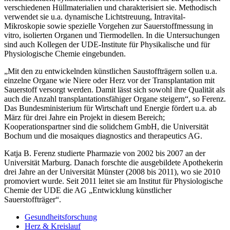
verschiedenen Hüllmaterialien und charakterisiert sie. Methodisch
verwendet sie u.a. dynamische Lichtstreuung, Intravital-
Mikroskopie sowie spezielle Vorgehen zur Sauerstoffmessung in
vitro, isolierten Organen und Tiermodellen. In die Untersuchungen
sind auch Kollegen der UDE-Institute für Physikalische und für
Physiologische Chemie eingebunden.
„Mit den zu entwickelnden künstlichen Saustoffträgern sollen u.a.
einzelne Organe wie Niere oder Herz vor der Transplantation mit
Sauerstoff versorgt werden. Damit lässt sich sowohl ihre Qualität als
auch die Anzahl transplantationsfähiger Organe steigern“, so Ferenz.
Das Bundesministerium für Wirtschaft und Energie fördert u.a. ab
März für drei Jahre ein Projekt in diesem Bereich;
Kooperationspartner sind die solidchem GmbH, die Universität
Bochum und die mosaiques diagnostics and therapeutics AG.
Katja B. Ferenz studierte Pharmazie von 2002 bis 2007 an der
Universität Marburg. Danach forschte die ausgebildete Apothekerin
drei Jahre an der Universität Münster (2008 bis 2011), wo sie 2010
promoviert wurde. Seit 2011 leitet sie am Institut für Physiologische
Chemie der UDE die AG „Entwicklung künstlicher
Sauerstoffträger“.
Gesundheitsforschung
Herz & Kreislauf