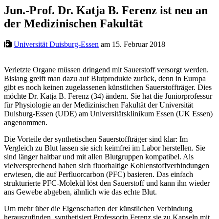
Jun.-Prof. Dr. Katja B. Ferenz ist neu an
der Medizinischen Fakultät
Universität Duisburg-Essen
am 15. Februar 2018
Verletzte Organe müssen dringend mit Sauerstoff versorgt werden.
Bislang greift man dazu auf Blutprodukte zurück, denn in Europa
gibt es noch keinen zugelassenen künstlichen Sauerstoffträger. Dies
möchte Dr. Katja B. Ferenz (34) ändern. Sie hat die Juniorprofessur
für Physiologie an der Medizinischen Fakultät der Universität
Duisburg-Essen (UDE) am Universitätsklinikum Essen (UK Essen)
angenommen.
Die Vorteile der synthetischen Sauerstoffträger sind klar: Im
Vergleich zu Blut lassen sie sich keimfrei im Labor herstellen. Sie
sind länger haltbar und mit allen Blutgruppen kompatibel. Als
vielversprechend haben sich fluorhaltige Kohlenstoffverbindungen
erwiesen, die auf Perfluorcarbon (PFC) basieren. Das einfach
strukturierte PFC-Molekül löst den Sauerstoff und kann ihn wieder
ans Gewebe abgeben, ähnlich wie das echte Blut.
Um mehr über die Eigenschaften der künstlichen Verbindung
herauszufinden, synthetisiert Professorin Ferenz sie zu Kapseln mit