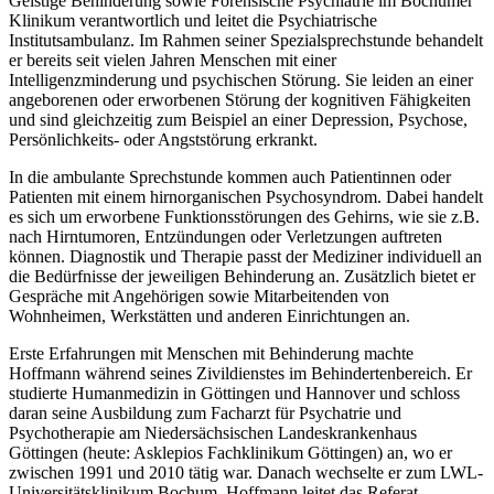
Geistige Behinderung sowie Forensische Psychiatrie im Bochumer
Klinikum verantwortlich und leitet die Psychiatrische
Institutsambulanz. Im Rahmen seiner Spezialsprechstunde behandelt
er bereits seit vielen Jahren Menschen mit einer
Intelligenzminderung und psychischen Störung. Sie leiden an einer
angeborenen oder erworbenen Störung der kognitiven Fähigkeiten
und sind gleichzeitig zum Beispiel an einer Depression, Psychose,
Persönlichkeits- oder Angststörung erkrankt.
In die ambulante Sprechstunde kommen auch Patientinnen oder
Patienten mit einem hirnorganischen Psychosyndrom. Dabei handelt
es sich um erworbene Funktionsstörungen des Gehirns, wie sie z.B.
nach Hirntumoren, Entzündungen oder Verletzungen auftreten
können. Diagnostik und Therapie passt der Mediziner individuell an
die Bedürfnisse der jeweiligen Behinderung an. Zusätzlich bietet er
Gespräche mit Angehörigen sowie Mitarbeitenden von
Wohnheimen, Werkstätten und anderen Einrichtungen an.
Erste Erfahrungen mit Menschen mit Behinderung machte
Hoffmann während seines Zivildienstes im Behindertenbereich. Er
studierte Humanmedizin in Göttingen und Hannover und schloss
daran seine Ausbildung zum Facharzt für Psychatrie und
Psychotherapie am Niedersächsischen Landeskrankenhaus
Göttingen (heute: Asklepios Fachklinikum Göttingen) an, wo er
zwischen 1991 und 2010 tätig war. Danach wechselte er zum LWL-
Universitätsklinikum Bochum. Hoffmann leitet das Referat