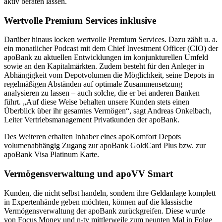
aktiv beraten lassen.
Wertvolle Premium Services inklusive
Darüber hinaus locken wertvolle Premium Services. Dazu zählt u. a.
ein monatlicher Podcast mit dem Chief Investment Officer (CIO) der
apoBank zu aktuellen Entwicklungen im konjunkturellen Umfeld
sowie an den Kapitalmärkten. Zudem besteht für den Anleger in
Abhängigkeit vom Depotvolumen die Möglichkeit, seine Depots in
regelmäßigen Abständen auf optimale Zusammensetzung
analysieren zu lassen – auch solche, die er bei anderen Banken
führt. „Auf diese Weise behalten unsere Kunden stets einen
Überblick über ihr gesamtes Vermögen“, sagt Andreas Onkelbach,
Leiter Vertriebsmanagement Privatkunden der apoBank.
Des Weiteren erhalten Inhaber eines apoKomfort Depots
volumenabhängig Zugang zur apoBank GoldCard Plus bzw. zur
apoBank Visa Platinum Karte.
Vermögensverwaltung und apoVV Smart
Kunden, die nicht selbst handeln, sondern ihre Geldanlage komplett
in Expertenhände geben möchten, können auf die klassische
Vermögensverwaltung der apoBank zurückgreifen. Diese wurde
von Focus Money und n-tv mittlerweile zum neunten Mal in Folge