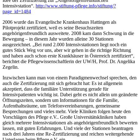
Idee der Zertifizierung zur „Angehörigenfreundlichen
Intensivstation“.
http://www.stiftung-pflege.info/stiftung/?
page_id=1484
2006 wurde das Evangelische Krankenhaus Hattingen als
Pilotprojekt zertifiziert, weil es seine Besuchszeiten
angehörigenfreundlich ausweitete. 2008 kam dann Schwung in die
Bewegung – in diesem Jahr wurden alleine 30 Stationen
ausgezeichnet. „Bei rund 2.000 Intensivstationen liegt noch ein
gutes Stück Weg vor uns, aber wir gehen in die richtige Richtung
und haben auch schon erste Krankhäuser in Österreich zertifiziert“,
berichtet die Pflegewissenschaftlerin der UW/H, Prof. Dr. Angelika
Zegelin.
Inzwischen kann man von einem Paradigmenwechsel sprechen, den
auch die Zertifizierung mit sich gebracht hat: Es ist allgemein
akzeptiert, dass die familiäre Unterstützung gerade für
Intensivpatienten wichtig ist. Dabei geht es nicht allein um geänderte
Öffnungszeiten, sondern um Informationen für die Familie,
Aufenthaltsräume, um Telefonvereinbarungen, gemeinsame
Besprechungen und vieles mehr. Viele Kliniken folgen heute den
Vorschlägen des Pflege e.V.. Große Universitätskliniken haben
gleich mehrere Intensivstationen als angehörigenfreundlich bewerten
lassen, mit guten Erfahrungen. Und viele der Stationen beantragen
nach drei Jahren eine Re-Zertifizierung und reichen weitergehende
Unterlagen beim Pflege e.V. ein.