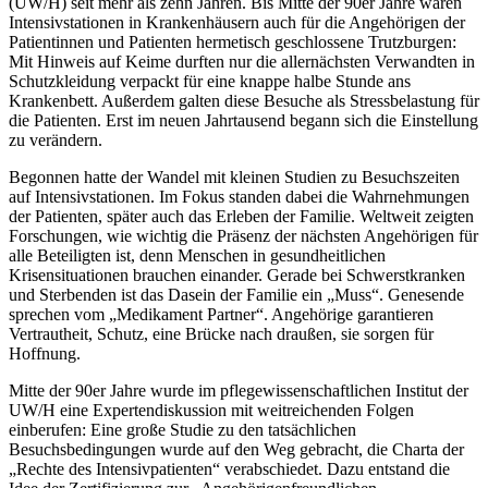
(UW/H) seit mehr als zehn Jahren. Bis Mitte der 90er Jahre waren
Intensivstationen in Krankenhäusern auch für die Angehörigen der
Patientinnen und Patienten hermetisch geschlossene Trutzburgen:
Mit Hinweis auf Keime durften nur die allernächsten Verwandten in
Schutzkleidung verpackt für eine knappe halbe Stunde ans
Krankenbett. Außerdem galten diese Besuche als Stressbelastung für
die Patienten. Erst im neuen Jahrtausend begann sich die Einstellung
zu verändern.
Begonnen hatte der Wandel mit kleinen Studien zu Besuchszeiten
auf Intensivstationen. Im Fokus standen dabei die Wahrnehmungen
der Patienten, später auch das Erleben der Familie. Weltweit zeigten
Forschungen, wie wichtig die Präsenz der nächsten Angehörigen für
alle Beteiligten ist, denn Menschen in gesundheitlichen
Krisensituationen brauchen einander. Gerade bei Schwerstkranken
und Sterbenden ist das Dasein der Familie ein „Muss“. Genesende
sprechen vom „Medikament Partner“. Angehörige garantieren
Vertrautheit, Schutz, eine Brücke nach draußen, sie sorgen für
Hoffnung.
Mitte der 90er Jahre wurde im pflegewissenschaftlichen Institut der
UW/H eine Expertendiskussion mit weitreichenden Folgen
einberufen: Eine große Studie zu den tatsächlichen
Besuchsbedingungen wurde auf den Weg gebracht, die Charta der
„Rechte des Intensivpatienten“ verabschiedet. Dazu entstand die