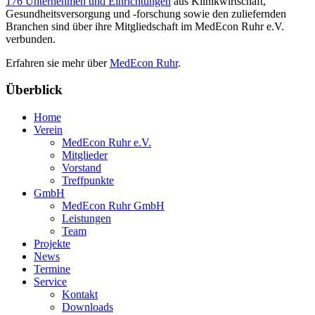
176 Unternehmen und Einrichtungen
aus Klinikwirtschaft,
Gesundheitsversorgung und -forschung sowie den zuliefernden
Branchen sind über ihre Mitgliedschaft im MedEcon Ruhr e.V.
verbunden.
Erfahren sie mehr über
MedEcon Ruhr
.
Überblick
Home
Verein
MedEcon Ruhr e.V.
Mitglieder
Vorstand
Treffpunkte
GmbH
MedEcon Ruhr GmbH
Leistungen
Team
Projekte
News
Termine
Service
Kontakt
Downloads