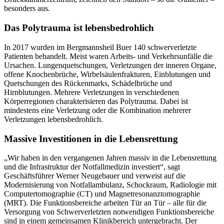
besonders aus.
Das Polytrauma ist lebensbedrohlich
In 2017 wurden im Bergmannsheil Buer 140 schwerverletzte
Patienten behandelt. Meist waren Arbeits- und Verkehrsunfälle die
Ursachen. Lungenquetschungen, Verletzungen der inneren Organe,
offene Knochenbrüche, Wirbelsäulenfrakturen, Einblutungen und
Quetschungen des Rückenmarks, Schädelbrüche und
Hirnblutungen. Mehrere Verletzungen in verschiedenen
Körperregionen charakterisieren das Polytrauma. Dabei ist
mindestens eine Verletzung oder die Kombination mehrerer
Verletzungen lebensbedrohlich.
Massive Investitionen in die Lebensrettung
„Wir haben in den vergangenen Jahren massiv in die Lebensrettung
und die Infrastruktur der Notfallmedizin investiert“, sagt
Geschäftsführer Werner Neugebauer und verweist auf die
Modernisierung von Notfallambulanz, Schockraum, Radiologie mit
Computertomographie (CT) und Magnetresonanztomographie
(MRT). Die Funktionsbereiche arbeiten Tür an Tür – alle für die
Versorgung von Schwerverletzten notwendigen Funktionsbereiche
sind in einem gemeinsamen Klinikbereich untergebracht. Der