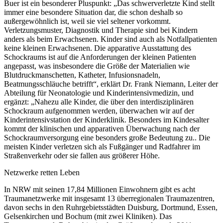
Buer ist ein besonderer Pluspunkt: „Das schwerverletzte Kind stellt
immer eine besondere Situation dar, die schon deshalb so
außergewöhnlich ist, weil sie viel seltener vorkommt.
Verletzungsmuster, Diagnostik und Therapie sind bei Kindern
anders als beim Erwachsenen. Kinder sind auch als Notfallpatienten
keine kleinen Erwachsenen. Die apparative Ausstattung des
Schockraums ist auf die Anforderungen der kleinen Patienten
angepasst, was insbesondere die Größe der Materialien wie
Blutdruckmanschetten, Katheter, Infusionsnadeln,
Beatmungsschläuche betrifft“, erklärt Dr. Frank Niemann, Leiter der
Abteilung für Neonatologie und Kinderintensivmedizin, und
ergänzt: „Nahezu alle Kinder, die über den interdisziplinären
Schockraum aufgenommen werden, überwachen wir auf der
Kinderintensivstation der Kinderklinik. Besonders im Kindesalter
kommt der klinischen und apparativen Überwachung nach der
Schockraumversorgung eine besonders große Bedeutung zu.. Die
meisten Kinder verletzen sich als Fußgänger und Radfahrer im
Straßenverkehr oder sie fallen aus größerer Höhe.
Netzwerke retten Leben
In NRW mit seinen 17,84 Millionen Einwohnern gibt es acht
Traumanetzwerke mit insgesamt 13 überregionalen Traumazentren,
davon sechs in den Ruhrgebietsstädten Duisburg, Dortmund, Essen,
Gelsenkirchen und Bochum (mit zwei Kliniken). Das