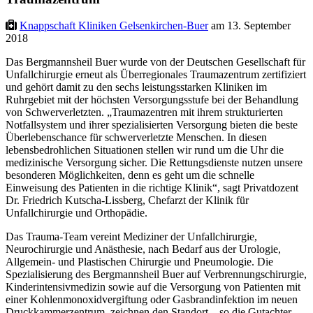
Knappschaft Kliniken Gelsenkirchen-Buer
am 13. September
2018
Das Bergmannsheil Buer wurde von der Deutschen Gesellschaft für
Unfallchirurgie erneut als Überregionales Traumazentrum zertifiziert
und gehört damit zu den sechs leistungsstarken Kliniken im
Ruhrgebiet mit der höchsten Versorgungsstufe bei der Behandlung
von Schwerverletzten. „Traumazentren mit ihrem strukturierten
Notfallsystem und ihrer spezialisierten Versorgung bieten die beste
Überlebenschance für schwerverletzte Menschen. In diesen
lebensbedrohlichen Situationen stellen wir rund um die Uhr die
medizinische Versorgung sicher. Die Rettungsdienste nutzen unsere
besonderen Möglichkeiten, denn es geht um die schnelle
Einweisung des Patienten in die richtige Klinik“, sagt Privatdozent
Dr. Friedrich Kutscha-Lissberg, Chefarzt der Klinik für
Unfallchirurgie und Orthopädie.
Das Trauma-Team vereint Mediziner der Unfallchirurgie,
Neurochirurgie und Anästhesie, nach Bedarf aus der Urologie,
Allgemein- und Plastischen Chirurgie und Pneumologie. Die
Spezialisierung des Bergmannsheil Buer auf Verbrennungschirurgie,
Kinderintensivmedizin sowie auf die Versorgung von Patienten mit
einer Kohlenmonoxidvergiftung oder Gasbrandinfektion im neuen
Druckkammerzentrum, zeichnen den Standort – so die Gutachter –