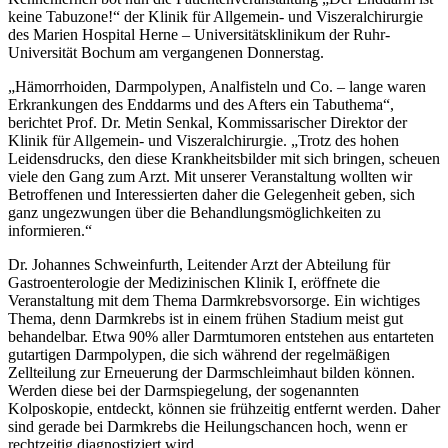
keine Tabuzone!“ der Klinik für Allgemein- und Viszeralchirurgie
des Marien Hospital Herne – Universitätsklinikum der Ruhr-
Universität Bochum am vergangenen Donnerstag.
„Hämorrhoiden, Darmpolypen, Analfisteln und Co. – lange waren
Erkrankungen des Enddarms und des Afters ein Tabuthema“,
berichtet Prof. Dr. Metin Senkal, Kommissarischer Direktor der
Klinik für Allgemein- und Viszeralchirurgie. „Trotz des hohen
Leidensdrucks, den diese Krankheitsbilder mit sich bringen, scheuen
viele den Gang zum Arzt. Mit unserer Veranstaltung wollten wir
Betroffenen und Interessierten daher die Gelegenheit geben, sich
ganz ungezwungen über die Behandlungsmöglichkeiten zu
informieren.“
Dr. Johannes Schweinfurth, Leitender Arzt der Abteilung für
Gastroenterologie der Medizinischen Klinik I, eröffnete die
Veranstaltung mit dem Thema Darmkrebsvorsorge. Ein wichtiges
Thema, denn Darmkrebs ist in einem frühen Stadium meist gut
behandelbar. Etwa 90% aller Darmtumoren entstehen aus entarteten
gutartigen Darmpolypen, die sich während der regelmäßigen
Zellteilung zur Erneuerung der Darmschleimhaut bilden können.
Werden diese bei der Darmspiegelung, der sogenannten
Kolposkopie, entdeckt, können sie frühzeitig entfernt werden. Daher
sind gerade bei Darmkrebs die Heilungschancen hoch, wenn er
rechtzeitig diagnostiziert wird.