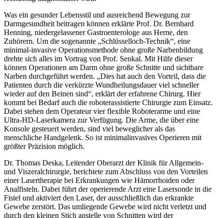
Was ein gesunder Lebensstil und ausreichend Bewegung zur
Darmgesundheit beitragen können erklärte Prof. Dr. Bernhard
Henning, niedergelassener Gastroenterologe aus Herne, den
Zuhörern. Um die sogenannte „Schlüsselloch-Technik“, eine
minimal-invasive Operationsmethode ohne große Narbenbildung
drehte sich alles im Vortrag von Prof. Senkal. Mit Hilfe dieser
können Operationen am Darm ohne große Schnitte und sichtbare
Narben durchgeführt werden. „Dies hat auch den Vorteil, dass die
Patienten durch die verkürzte Wundheilungsdauer viel schneller
wieder auf den Beinen sind“, erklärt der erfahrene Chirurg. Hier
kommt bei Bedarf auch die roboterassistierte Chirurgie zum Einsatz.
Dabei stehen dem Operateur vier flexible Roboterarme und eine
Ultra-HD-Laserkamera zur Verfügung. Die Arme, die über eine
Konsole gesteuert werden, sind viel beweglicher als das
menschliche Handgelenk. So ist minimalinvasives Operieren mit
größter Präzision möglich.
Dr. Thomas Deska, Leitender Oberarzt der Klinik für Allgemein-
und Viszeralchirurgie, berichtete zum Abschluss von den Vorteilen
einer Lasertherapie bei Erkrankungen wie Hämorrhoiden oder
Analfisteln. Dabei führt der operierende Arzt eine Lasersonde in die
Fistel und aktiviert den Laser, der ausschließlich das erkrankte
Gewebe zerstört. Das umliegende Gewebe wird nicht verletzt und
durch den kleinen Stich anstelle von Schnitten wird der