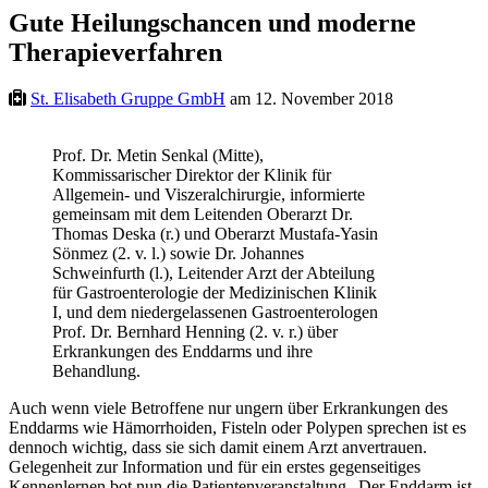
Gute Heilungschancen und moderne
Therapieverfahren
St. Elisabeth Gruppe GmbH
am 12. November 2018
Prof. Dr. Metin Senkal (Mitte),
Kommissarischer Direktor der Klinik für
Allgemein- und Viszeralchirurgie, informierte
gemeinsam mit dem Leitenden Oberarzt Dr.
Thomas Deska (r.) und Oberarzt Mustafa-Yasin
Sönmez (2. v. l.) sowie Dr. Johannes
Schweinfurth (l.), Leitender Arzt der Abteilung
für Gastroenterologie der Medizinischen Klinik
I, und dem niedergelassenen Gastroenterologen
Prof. Dr. Bernhard Henning (2. v. r.) über
Erkrankungen des Enddarms und ihre
Behandlung.
Auch wenn viele Betroffene nur ungern über Erkrankungen des
Enddarms wie Hämorrhoiden, Fisteln oder Polypen sprechen ist es
dennoch wichtig, dass sie sich damit einem Arzt anvertrauen.
Gelegenheit zur Information und für ein erstes gegenseitiges
Kennenlernen bot nun die Patientenveranstaltung „Der Enddarm ist