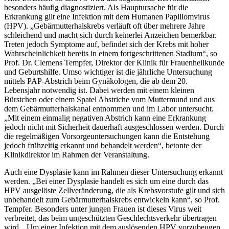
besonders häufig diagnostiziert. Als Hauptursache für die
Erkrankung gilt eine Infektion mit dem Humanen Papillomvirus
(HPV). „Gebärmutterhalskrebs verläuft oft über mehrere Jahre
schleichend und macht sich durch keinerlei Anzeichen bemerkbar.
Treten jedoch Symptome auf, befindet sich der Krebs mit hoher
Wahrscheinlichkeit bereits in einem fortgeschrittenen Stadium“, so
Prof. Dr. Clemens Tempfer, Direktor der Klinik für Frauenheilkunde
und Geburtshilfe. Umso wichtiger ist die jährliche Untersuchung
mittels PAP-Abstrich beim Gynäkologen, die ab dem 20.
Lebensjahr notwendig ist. Dabei werden mit einem kleinen
Bürstchen oder einem Spatel Abstriche vom Muttermund und aus
dem Gebärmutterhalskanal entnommen und im Labor untersucht.
„Mit einem einmalig negativen Abstrich kann eine Erkrankung
jedoch nicht mit Sicherheit dauerhaft ausgeschlossen werden. Durch
die regelmäßigen Vorsorgeuntersuchungen kann die Entstehung
jedoch frühzeitig erkannt und behandelt werden“, betonte der
Klinikdirektor im Rahmen der Veranstaltung.
Auch eine Dysplasie kann im Rahmen dieser Untersuchung erkannt
werden. „Bei einer Dysplasie handelt es sich um eine durch das
HPV ausgelöste Zellveränderung, die als Krebsvorstufe gilt und sich
unbehandelt zum Gebärmutterhalskrebs entwickeln kann“, so Prof.
Tempfer. Besonders unter jungen Frauen ist dieses Virus weit
verbreitet, das beim ungeschützten Geschlechtsverkehr übertragen
wird. „Um einer Infektion mit dem auslösenden HPV vorzubeugen,