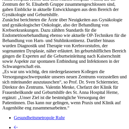
Zentrum der St. Elisabeth Gruppe zusammengeschlossen sind,
gaben Einblicke in aktuelle Entwicklungen aus dem Bereich der
Gynäkologie und Geburtshilfe.
Zunächst berichteten die Ärzte über Neuigkeiten aus Gynäkologie
und gynäkologischer Onkologie, also der Behandlung von
Krebserkrankungen. Dazu zählten Standards für die
Endometriosebehandlung ebenso wie aktuelle OP-Techniken für die
Behandlung von Harn- und Stuhlinkontinenz. Darüber hinaus
wurden Diagnostik und Therapie von Krebsvorstufen, der
sogenannten Dysplasie, näher erläutert. Im geburtshilflichen Bereich
gingen die Experten auf die Geburtseinleitung nach Kaiserschnitt
sowie Aspekte zur spontanen Entbindung und Infektionen in der
Schwangerschaft ein.
„Es war uns wichtig, den niedergelassenen Kollegen die
Versorgungsschwerpunkte unseres neuen Zentrums vorzustellen und
sich miteinander auszutauschen“, so Prof. Dr. Sven Schiermeier,
Direktor des Zentrums. Valentin Menke, Chefarzt der Klinik für
Frauenheilkunde und Geburtshilfe des St. Anna Hospital Herne,
ergänzt: „Unser Ziel ist die bestmögliche Versorgung der
Patientinnen. Das kann nur gelingen, wenn Praxis und Klinik auf
Augenhöhe eng zusammenarbeiten.“
Gesundheitsmetropole Ruhr