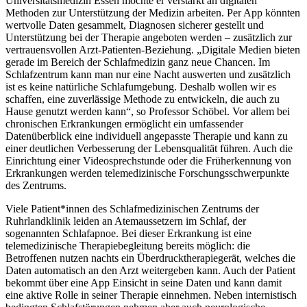
Universitätsmedizin Essen möchte er verstärkt an digitalen
Methoden zur Unterstützung der Medizin arbeiten. Per App könnten
wertvolle Daten gesammelt, Diagnosen sicherer gestellt und
Unterstützung bei der Therapie angeboten werden – zusätzlich zur
vertrauensvollen Arzt-Patienten-Beziehung. „Digitale Medien bieten
gerade im Bereich der Schlafmedizin ganz neue Chancen. Im
Schlafzentrum kann man nur eine Nacht auswerten und zusätzlich
ist es keine natürliche Schlafumgebung. Deshalb wollen wir es
schaffen, eine zuverlässige Methode zu entwickeln, die auch zu
Hause genutzt werden kann“, so Professor Schöbel. Vor allem bei
chronischen Erkrankungen ermöglicht ein umfassender
Datenüberblick eine individuell angepasste Therapie und kann zu
einer deutlichen Verbesserung der Lebensqualität führen. Auch die
Einrichtung einer Videosprechstunde oder die Früherkennung von
Erkrankungen werden telemedizinische Forschungsschwerpunkte
des Zentrums.
Viele Patient*innen des Schlafmedizinischen Zentrums der
Ruhrlandklinik leiden an Atemaussetzern im Schlaf, der
sogenannten Schlafapnoe. Bei dieser Erkrankung ist eine
telemedizinische Therapiebegleitung bereits möglich: die
Betroffenen nutzen nachts ein Überdrucktherapiegerät, welches die
Daten automatisch an den Arzt weitergeben kann. Auch der Patient
bekommt über eine App Einsicht in seine Daten und kann damit
eine aktive Rolle in seiner Therapie einnehmen. Neben internistisch