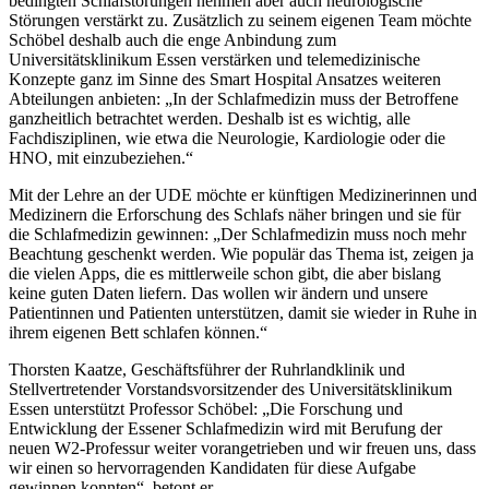
bedingten Schlafstörungen nehmen aber auch neurologische
Störungen verstärkt zu. Zusätzlich zu seinem eigenen Team möchte
Schöbel deshalb auch die enge Anbindung zum
Universitätsklinikum Essen verstärken und telemedizinische
Konzepte ganz im Sinne des Smart Hospital Ansatzes weiteren
Abteilungen anbieten: „In der Schlafmedizin muss der Betroffene
ganzheitlich betrachtet werden. Deshalb ist es wichtig, alle
Fachdisziplinen, wie etwa die Neurologie, Kardiologie oder die
HNO, mit einzubeziehen.“
Mit der Lehre an der UDE möchte er künftigen Medizinerinnen und
Medizinern die Erforschung des Schlafs näher bringen und sie für
die Schlafmedizin gewinnen: „Der Schlafmedizin muss noch mehr
Beachtung geschenkt werden. Wie populär das Thema ist, zeigen ja
die vielen Apps, die es mittlerweile schon gibt, die aber bislang
keine guten Daten liefern. Das wollen wir ändern und unsere
Patientinnen und Patienten unterstützen, damit sie wieder in Ruhe in
ihrem eigenen Bett schlafen können.“
Thorsten Kaatze, Geschäftsführer der Ruhrlandklinik und
Stellvertretender Vorstandsvorsitzender des Universitätsklinikum
Essen unterstützt Professor Schöbel: „Die Forschung und
Entwicklung der Essener Schlafmedizin wird mit Berufung der
neuen W2-Professur weiter vorangetrieben und wir freuen uns, dass
wir einen so hervorragenden Kandidaten für diese Aufgabe
gewinnen konnten“, betont er.