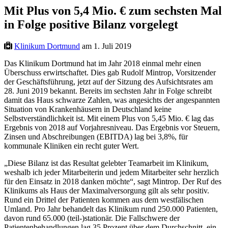
Mit Plus von 5,4 Mio. € zum sechsten Mal
in Folge positive Bilanz vorgelegt
Klinikum Dortmund
am 1. Juli 2019
Das Klinikum Dortmund hat im Jahr 2018 einmal mehr einen
Überschuss erwirtschaftet. Dies gab Rudolf Mintrop, Vorsitzender
der Geschäftsführung, jetzt auf der Sitzung des Aufsichtsrates am
28. Juni 2019 bekannt. Bereits im sechsten Jahr in Folge schreibt
damit das Haus schwarze Zahlen, was angesichts der angespannten
Situation von Krankenhäusern in Deutschland keine
Selbstverständlichkeit ist. Mit einem Plus von 5,45 Mio. € lag das
Ergebnis von 2018 auf Vorjahresniveau. Das Ergebnis vor Steuern,
Zinsen und Abschreibungen (EBITDA) lag bei 3,8%, für
kommunale Kliniken ein recht guter Wert.
„Diese Bilanz ist das Resultat gelebter Teamarbeit im Klinikum,
weshalb ich jeder Mitarbeiterin und jedem Mitarbeiter sehr herzlich
für den Einsatz in 2018 danken möchte“, sagt Mintrop. Der Ruf des
Klinikums als Haus der Maximalversorgung gilt als sehr positiv.
Rund ein Drittel der Patienten kommen aus dem westfälischen
Umland. Pro Jahr behandelt das Klinikum rund 250.000 Patienten,
davon rund 65.000 (teil-)stationär. Die Fallschwere der
Patientenbehandlungen lag 35 Prozent über dem Durchschnitt, ein