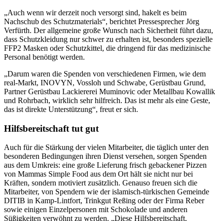
„Auch wenn wir derzeit noch versorgt sind, hakelt es beim
Nachschub des Schutzmaterials“, berichtet Pressesprecher Jörg
Verfürth. Der allgemeine große Wunsch nach Sicherheit führt dazu,
dass Schutzkleidung nur schwer zu erhalten ist, besonders spezielle
FFP2 Masken oder Schutzkittel, die dringend für das medizinische
Personal benötigt werden.
„Darum waren die Spenden von verschiedenen Firmen, wie dem
real-Markt, INOVYN, Vossloh und Schwabe, Gerüstbau Grund,
Partner Gerüstbau Lackiererei Muminovic oder Metallbau Kowallik
und Rohrbach, wirklich sehr hilfreich. Das ist mehr als eine Geste,
das ist direkte Unterstützung“, freut er sich.
Hilfsbereitschaft tut gut
Auch für die Stärkung der vielen Mitarbeiter, die täglich unter den
besonderen Bedingungen ihren Dienst versehen, sorgen Spenden
aus dem Umkreis: eine große Lieferung frisch gebackener Pizzen
von Mammas Simple Food aus dem Ort hält sie nicht nur bei
Kräften, sondern motiviert zusätzlich. Genauso freuen sich die
Mitarbeiter, von Spendern wie der islamisch-türkischen Gemeinde
DITIB in Kamp-Lintfort, Trinkgut Reßing oder der Firma Reber
sowie einigen Einzelpersonen mit Schokolade und anderen
Süßigkeiten verwöhnt zu werden. „Diese Hilfsbereitschaft,