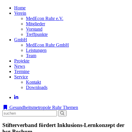
Home
Verein
MedEcon Ruhr e.V.
Mitglieder
Vorstand
Treffpunkte
GmbH
MedEcon Ruhr GmbH
Leistungen
Team
Projekte
News
Termine
Service
Kontakt
Downloads
Gesundheitsmetropole Ruhr
Themen
Stifterverband fördert Inklusions-Lernkonzept der
hsg Bochum