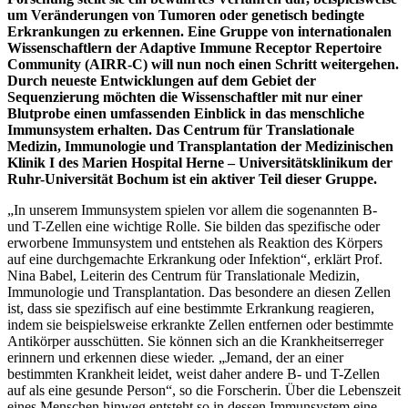
um Veränderungen von Tumoren oder genetisch bedingte
Erkrankungen zu erkennen. Eine Gruppe von internationalen
Wissenschaftlern der Adaptive Immune Receptor Repertoire
Community (AIRR-C) will nun noch einen Schritt weitergehen.
Durch neueste Entwicklungen auf dem Gebiet der
Sequenzierung möchten die Wissenschaftler mit nur einer
Blutprobe einen umfassenden Einblick in das menschliche
Immunsystem erhalten. Das Centrum für Translationale
Medizin, Immunologie und Transplantation der Medizinischen
Klinik I des Marien Hospital Herne – Universitätsklinikum der
Ruhr-Universität Bochum ist ein aktiver Teil dieser Gruppe.
„In unserem Immunsystem spielen vor allem die sogenannten B-
und T-Zellen eine wichtige Rolle. Sie bilden das spezifische oder
erworbene Immunsystem und entstehen als Reaktion des Körpers
auf eine durchgemachte Erkrankung oder Infektion“, erklärt Prof.
Nina Babel, Leiterin des Centrum für Translationale Medizin,
Immunologie und Transplantation. Das besondere an diesen Zellen
ist, dass sie spezifisch auf eine bestimmte Erkrankung reagieren,
indem sie beispielsweise erkrankte Zellen entfernen oder bestimmte
Antikörper ausschütten. Sie können sich an die Krankheitserreger
erinnern und erkennen diese wieder. „Jemand, der an einer
bestimmten Krankheit leidet, weist daher andere B- und T-Zellen
auf als eine gesunde Person“, so die Forscherin. Über die Lebenszeit
eines Menschen hinweg entsteht so in dessen Immunsystem eine