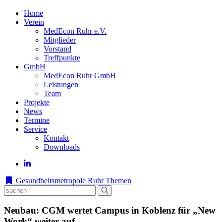
Home
Verein
MedEcon Ruhr e.V.
Mitglieder
Vorstand
Treffpunkte
GmbH
MedEcon Ruhr GmbH
Leistungen
Team
Projekte
News
Termine
Service
Kontakt
Downloads
Gesundheitsmetropole Ruhr
Themen
Neubau: CGM wertet Campus in Koblenz für „New
Work“ weiter auf