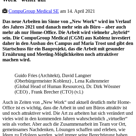
CompuGroup Medical SE
am 14. April 2021
Das neue Arbeiten im Sinne von „New Work“ wird im Verlauf
des Jahres 2021 und danach mehr sein als Büro – aber auch
mehr als nur Home-Office. Die Arbeit wird vielmehr „hybrid“
sein. Die CompuGroup Medical (CGM) aus Koblenz investiert
daher in den Ausbau des Campus auf Maria Trost und gibt den
Startschuss für ein Bauprojekt, das die Arbeit mit gesunder
Ernährung und Meeting-Möglichkeiten noch attraktiver
machen wird.
Guido Fries (Architekt), David Langner
(Oberbürgermeister Koblenz) , Lena Kaltenmeier
(Global Head of Human Resources), Dr. Dirk Wössner
(CEO) , Frank Brecher (CTO) (v.l.)
Auch in Zeiten von „New Work“ und aktuell deutlich mehr Home-
Office ist es wichtig, dass die Arbeit in und um Büros attraktiv ist
und noch attraktiver wird. Die Art zu arbeiten hat sich verändert und
vieles wird in den kommenden Jahren wahrscheinlich „virtueller“
sein als vorher. Aber auch die Zusammenarbeit im Team vor Ort,
gemeinsames Nachdenken, Lösungen schaffen und erleben, wie
Ideen zu Erfolgen werden, wird immer seine Berechtigung haben.