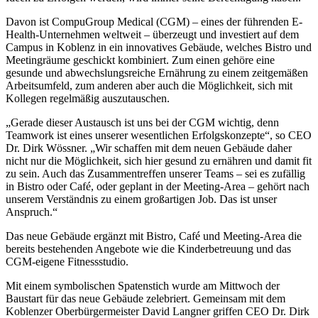
Davon ist CompuGroup Medical (CGM) – eines der führenden E-
Health-Unternehmen weltweit – überzeugt und investiert auf dem
Campus in Koblenz in ein innovatives Gebäude, welches Bistro und
Meetingräume geschickt kombiniert. Zum einen gehöre eine
gesunde und abwechslungsreiche Ernährung zu einem zeitgemäßen
Arbeitsumfeld, zum anderen aber auch die Möglichkeit, sich mit
Kollegen regelmäßig auszutauschen.
„Gerade dieser Austausch ist uns bei der CGM wichtig, denn
Teamwork ist eines unserer wesentlichen Erfolgskonzepte“, so CEO
Dr. Dirk Wössner. „Wir schaffen mit dem neuen Gebäude daher
nicht nur die Möglichkeit, sich hier gesund zu ernähren und damit fit
zu sein. Auch das Zusammentreffen unserer Teams – sei es zufällig
in Bistro oder Café, oder geplant in der Meeting-Area – gehört nach
unserem Verständnis zu einem großartigen Job. Das ist unser
Anspruch.“
Das neue Gebäude ergänzt mit Bistro, Café und Meeting-Area die
bereits bestehenden Angebote wie die Kinderbetreuung und das
CGM-eigene Fitnessstudio.
Mit einem symbolischen Spatenstich wurde am Mittwoch der
Baustart für das neue Gebäude zelebriert. Gemeinsam mit dem
Koblenzer Oberbürgermeister David Langner griffen CEO Dr. Dirk