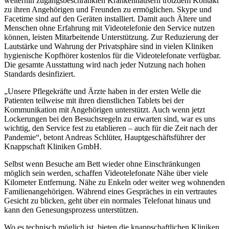
weiterhin zugangsbeschränkten Krankenhäusern trotzdem Kontakt
zu ihren Angehörigen und Freunden zu ermöglichen. Skype und
Facetime sind auf den Geräten installiert. Damit auch Ältere und
Menschen ohne Erfahrung mit Videotelefonie den Service nutzen
können, leisten Mitarbeitende Unterstützung. Zur Reduzierung der
Lautstärke und Wahrung der Privatsphäre sind in vielen Kliniken
hygienische Kopfhörer kostenlos für die Videotelefonate verfügbar.
Die gesamte Ausstattung wird nach jeder Nutzung nach hohen
Standards desinfiziert.
„Unsere Pflegekräfte und Ärzte haben in der ersten Welle die
Patienten teilweise mit ihren dienstlichen Tablets bei der
Kommunikation mit Angehörigen unterstützt. Auch wenn jetzt
Lockerungen bei den Besuchsregeln zu erwarten sind, war es uns
wichtig, den Service fest zu etablieren – auch für die Zeit nach der
Pandemie“, betont Andreas Schlüter, Hauptgeschäftsführer der
Knappschaft Kliniken GmbH.
Selbst wenn Besuche am Bett wieder ohne Einschränkungen
möglich sein werden, schaffen Videotelefonate Nähe über viele
Kilometer Entfernung. Nähe zu Enkeln oder weiter weg wohnenden
Familienangehörigen. Während eines Gespräches in ein vertrautes
Gesicht zu blicken, geht über ein normales Telefonat hinaus und
kann den Genesungsprozess unterstützen.
Wo es technisch möglich ist, bieten die knappschaftlichen Kliniken