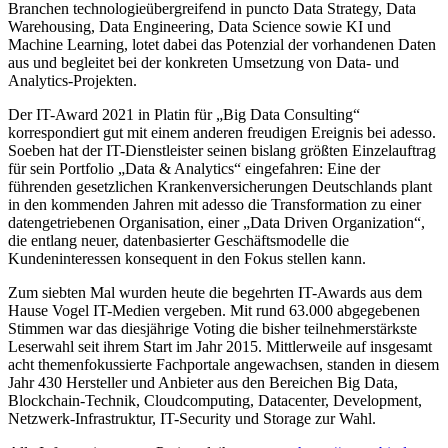
Branchen technologieübergreifend in puncto Data Strategy, Data
Warehousing, Data Engineering, Data Science sowie KI und
Machine Learning, lotet dabei das Potenzial der vorhandenen Daten
aus und begleitet bei der konkreten Umsetzung von Data- und
Analytics-Projekten.
Der IT-Award 2021 in Platin für „Big Data Consulting“
korrespondiert gut mit einem anderen freudigen Ereignis bei adesso.
Soeben hat der IT-Dienstleister seinen bislang größten Einzelauftrag
für sein Portfolio „Data & Analytics“ eingefahren: Eine der
führenden gesetzlichen Krankenversicherungen Deutschlands plant
in den kommenden Jahren mit adesso die Transformation zu einer
datengetriebenen Organisation, einer „Data Driven Organization“,
die entlang neuer, datenbasierter Geschäftsmodelle die
Kundeninteressen konsequent in den Fokus stellen kann.
Zum siebten Mal wurden heute die begehrten IT-Awards aus dem
Hause Vogel IT-Medien vergeben. Mit rund 63.000 abgegebenen
Stimmen war das diesjährige Voting die bisher teilnehmerstärkste
Leserwahl seit ihrem Start im Jahr 2015. Mittlerweile auf insgesamt
acht themenfokussierte Fachportale angewachsen, standen in diesem
Jahr 430 Hersteller und Anbieter aus den Bereichen Big Data,
Blockchain-Technik, Cloudcomputing, Datacenter, Development,
Netzwerk-Infrastruktur, IT-Security und Storage zur Wahl.