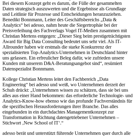
Bei diesem Konzept geht es darum, die Fülle der gesammelten
Daten strategisch auszuwerten und die Ergebnisse als Grundlage
und Leitlinie für Prozesse und Entscheidungen heranzuziehen.
Benedikt Bonnmann, Leiter des Geschäftsbereichs „Data &
Analytics“ bei adesso, nahm heute die Siegertrophäe bei der
Preisverleihung des Fachverlags Vogel IT-Medien zusammen mit
Christian Mertens entgegen: „Dieser Sieg beim prestigeträchtigsten
Award für Big Data Consulting bedeutet uns sehr viel. Als IT-
Allrounder haben wir erstmals die starke Konkurrenz der
spezialisierten Top-Analytics-Unternehmen in Deutschland hinter
uns gelassen. Ein erfreulicher Beleg dafür, wie zufrieden unsere
Kunden mit unserem D&A-Beratungsangebot sind“, resümiert
Datenspezialist Bonnmann.
Kollege Christian Mertens leitet den Fachbereich „Data
Engineering“ bei adesso und weiß, wo Unternehmen derzeit der
Schuh drückt: „Unternehmen wissen zu schätzen, dass sie bei uns
alles aus einer Hand bekommen: das erforderliche Technologie- und
Analytics-Know-how ebenso wie das profunde Fachverständnis für
die spezifischen Herausforderungen ihrer Branche. Das alles
eingebunden in ein durchdachtes Managementkonzept zur
Transformation in Richtung datengetriebener Unternehmen –
Stichwort ‚New School of IT‘.“
adesso berät und unterstützt führende Unternehmen quer durch alle