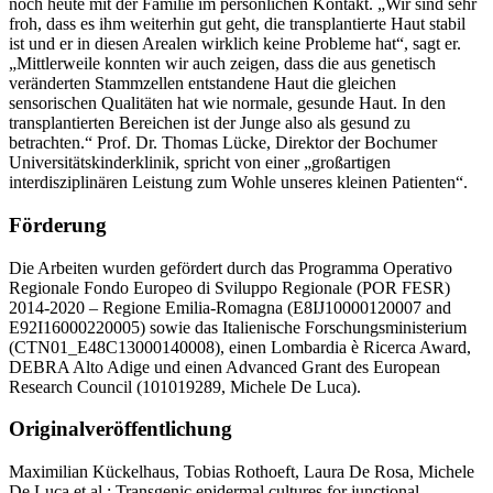
noch heute mit der Familie im persönlichen Kontakt. „Wir sind sehr
froh, dass es ihm weiterhin gut geht, die transplantierte Haut stabil
ist und er in diesen Arealen wirklich keine Probleme hat“, sagt er.
„Mittlerweile konnten wir auch zeigen, dass die aus genetisch
veränderten Stammzellen entstandene Haut die gleichen
sensorischen Qualitäten hat wie normale, gesunde Haut. In den
transplantierten Bereichen ist der Junge also als gesund zu
betrachten.“ Prof. Dr. Thomas Lücke, Direktor der Bochumer
Universitätskinderklinik, spricht von einer „großartigen
interdisziplinären Leistung zum Wohle unseres kleinen Patienten“.
Förderung
Die Arbeiten wurden gefördert durch das Programma Operativo
Regionale Fondo Europeo di Sviluppo Regionale (POR FESR)
2014-2020 – Regione Emilia-Romagna (E8IJ10000120007 and
E92I16000220005) sowie das Italienische Forschungsministerium
(CTN01_E48C13000140008), einen Lombardia è Ricerca Award,
DEBRA Alto Adige und einen Advanced Grant des European
Research Council (101019289, Michele De Luca).
Originalveröffentlichung
Maximilian Kückelhaus, Tobias Rothoeft, Laura De Rosa, Michele
De Luca et al.: Transgenic epidermal cultures for junctional