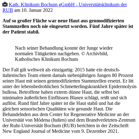
Kath. Klinikum Bochum gGmbH - Universitätsklinikum der
RUB
am 10. Januar 2022
Auf so großer Fläche war neue Haut aus genmodifizierten
Stammzellen noch nie eingesetzt worden. Fünf Jahre später ist
der Patient stabil.
Nach seiner Behandlung konnte der Junge wieder
normalen Tätigkeiten nachgehen. © Archivbild,
Katholisches Klinikum Bochum
Der Fall gilt weltweit als einzigartig: 2015 hatte ein deutsch-
italienisches Team einem damals siebenjährigen Jungen 80 Prozent
seiner Haut mit seinen genmodifizierten Stammzellen ersetzt. Er litt
unter der lebensbedrohlichen Schmetterlingskrankheit Epidermolysis
bullosa. Betroffene haben extrem dünne Haut, die selbst bei
minimalen äußerlichen Einflüssen Blasen schlägt, reißt und sich
auflöst. Rund fünf Jahre später ist die Haut stabil und hat die
gleichen sensorischen Qualitäten wie gesunde Haut. Die
Behandelnden aus dem Center for Regenerative Medicine an der
Universität von Módena (Italien) und dem Brandverletzten-Zentrum
der Ruhr-Universität Bochum (RUB) berichten in der Zeitschrift
New England Journal of Medicine vom 9. Dezember 2021.