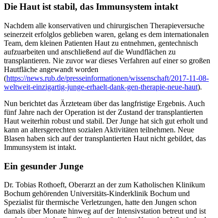
Die Haut ist stabil, das Immunsystem intakt
Nachdem alle konservativen und chirurgischen Therapieversuche
seinerzeit erfolglos geblieben waren, gelang es dem internationalen
Team, dem kleinen Patienten Haut zu entnehmen, gentechnisch
aufzuarbeiten und anschließend auf die Wundflächen zu
transplantieren. Nie zuvor war dieses Verfahren auf einer so großen
Hautfläche angewandt worden
(
https://news.rub.de/presseinformationen/wissenschaft/2017-11-08-
weltweit-einzigartig-junge-erhaelt-dank-gen-therapie-neue-haut
).
Nun berichtet das Ärzteteam über das langfristige Ergebnis. Auch
fünf Jahre nach der Operation ist der Zustand der transplantierten
Haut weiterhin robust und stabil. Der Junge hat sich gut erholt und
kann an altersgerechten sozialen Aktivitäten teilnehmen. Neue
Blasen haben sich auf der transplantierten Haut nicht gebildet, das
Immunsystem ist intakt.
Ein gesunder Junge
Dr. Tobias Rothoeft, Oberarzt an der zum Katholischen Klinikum
Bochum gehörenden Universitäts-Kinderklinik Bochum und
Spezialist für thermische Verletzungen, hatte den Jungen schon
damals über Monate hinweg auf der Intensivstation betreut und ist