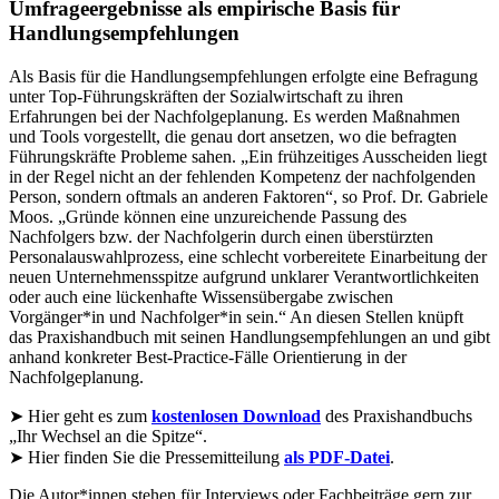
Umfrageergebnisse als empirische Basis für
Handlungsempfehlungen
Als Basis für die Handlungsempfehlungen erfolgte eine Befragung
unter Top-Führungskräften der Sozialwirtschaft zu ihren
Erfahrungen bei der Nachfolgeplanung. Es werden Maßnahmen
und Tools vorgestellt, die genau dort ansetzen, wo die befragten
Führungskräfte Probleme sahen. „Ein frühzeitiges Ausscheiden liegt
in der Regel nicht an der fehlenden Kompetenz der nachfolgenden
Person, sondern oftmals an anderen Faktoren“, so Prof. Dr. Gabriele
Moos. „Gründe können eine unzureichende Passung des
Nachfolgers bzw. der Nachfolgerin durch einen überstürzten
Personalauswahlprozess, eine schlecht vorbereitete Einarbeitung der
neuen Unternehmensspitze aufgrund unklarer Verantwortlichkeiten
oder auch eine lückenhafte Wissensübergabe zwischen
Vorgänger*in und Nachfolger*in sein.“ An diesen Stellen knüpft
das Praxishandbuch mit seinen Handlungsempfehlungen an und gibt
anhand konkreter Best-Practice-Fälle Orientierung in der
Nachfolgeplanung.
➤ Hier geht es zum
kostenlosen Download
des Praxishandbuchs
„Ihr Wechsel an die Spitze“.
➤ Hier finden Sie die Pressemitteilung
als PDF-Datei
.
Die Autor*innen stehen für Interviews oder Fachbeiträge gern zur