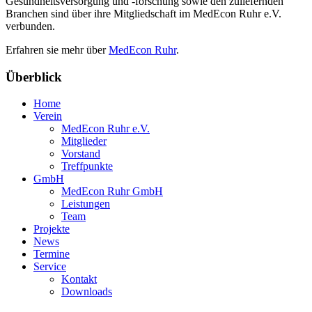
Gesundheitsversorgung und -forschung sowie den zuliefernden
Branchen sind über ihre Mitgliedschaft im MedEcon Ruhr e.V.
verbunden.
Erfahren sie mehr über
MedEcon Ruhr
.
Überblick
Home
Verein
MedEcon Ruhr e.V.
Mitglieder
Vorstand
Treffpunkte
GmbH
MedEcon Ruhr GmbH
Leistungen
Team
Projekte
News
Termine
Service
Kontakt
Downloads