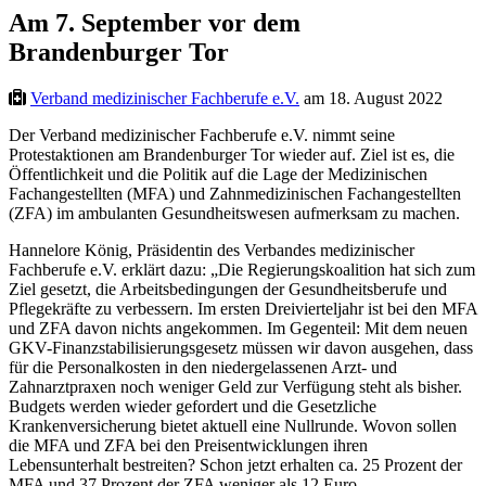
Am 7. September vor dem
Brandenburger Tor
Verband medizinischer Fachberufe e.V.
am 18. August 2022
Der Verband medizinischer Fachberufe e.V. nimmt seine
Protestaktionen am Brandenburger Tor wieder auf. Ziel ist es, die
Öffentlichkeit und die Politik auf die Lage der Medizinischen
Fachangestellten (MFA) und Zahnmedizinischen Fachangestellten
(ZFA) im ambulanten Gesundheitswesen aufmerksam zu machen.
Hannelore König, Präsidentin des Verbandes medizinischer
Fachberufe e.V. erklärt dazu: „Die Regierungskoalition hat sich zum
Ziel gesetzt, die Arbeitsbedingungen der Gesundheitsberufe und
Pflegekräfte zu verbessern. Im ersten Dreivierteljahr ist bei den MFA
und ZFA davon nichts angekommen. Im Gegenteil: Mit dem neuen
GKV-Finanzstabilisierungsgesetz müssen wir davon ausgehen, dass
für die Personalkosten in den niedergelassenen Arzt- und
Zahnarztpraxen noch weniger Geld zur Verfügung steht als bisher.
Budgets werden wieder gefordert und die Gesetzliche
Krankenversicherung bietet aktuell eine Nullrunde. Wovon sollen
die MFA und ZFA bei den Preisentwicklungen ihren
Lebensunterhalt bestreiten? Schon jetzt erhalten ca. 25 Prozent der
MFA und 37 Prozent der ZFA weniger als 12 Euro