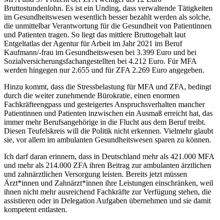
Bruttostundenlohn. Es ist ein Unding, dass verwaltende Tätigkeiten
im Gesundheitswesen wesentlich besser bezahlt werden als solche,
die unmittelbar Verantwortung für die Gesundheit von Patientinnen
und Patienten tragen. So liegt das mittlere Bruttogehalt laut
Entgeltatlas der Agentur für Arbeit im Jahr 2021 im Beruf
Kaufmann/-frau im Gesundheitswesen bei 3.399 Euro und bei
Sozialversicherungsfachangestellten bei 4.212 Euro. Für MFA
werden hingegen nur 2.655 und für ZFA 2.269 Euro angegeben.
Hinzu kommt, dass die Stressbelastung für MFA und ZFA, bedingt
durch die weiter zunehmende Bürokratie, einen enormen
Fachkräfteengpass und gesteigertes Anspruchsverhalten mancher
Patientinnen und Patienten inzwischen ein Ausmaß erreicht hat, das
immer mehr Berufsangehörige in die Flucht aus dem Beruf treibt.
Diesen Teufelskreis will die Politik nicht erkennen. Vielmehr glaubt
sie, vor allem im ambulanten Gesundheitswesen sparen zu können.
Ich darf daran erinnern, dass in Deutschland mehr als 421.000 MFA
und mehr als 214.000 ZFA ihren Beitrag zur ambulanten ärztlichen
und zahnärztlichen Versorgung leisten. Bereits jetzt müssen
Ärzt*innen und Zahnärzt*innen ihre Leistungen einschränken, weil
ihnen nicht mehr ausreichend Fachkräfte zur Verfügung stehen, die
assistieren oder in Delegation Aufgaben übernehmen und sie damit
kompetent entlasten.