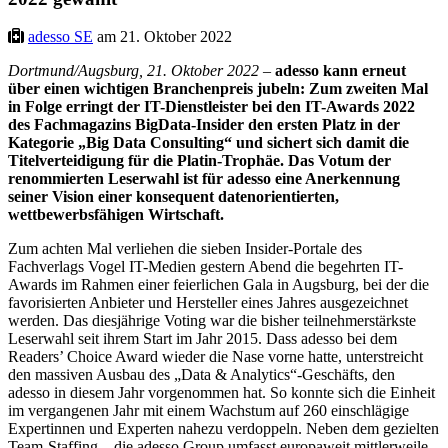
adesso SE
am 21. Oktober 2022
Dortmund/Augsburg, 21. Oktober 2022 –
adesso kann erneut
über einen wichtigen Branchenpreis jubeln: Zum zweiten Mal
in Folge erringt der IT-Dienstleister bei den IT-Awards 2022
des Fachmagazins BigData-Insider den ersten Platz in der
Kategorie „Big Data Consulting“ und sichert sich damit die
Titelverteidigung für die Platin-Trophäe. Das Votum der
renommierten Leserwahl ist für adesso eine Anerkennung
seiner Vision einer konsequent datenorientierten,
wettbewerbsfähigen Wirtschaft.
Zum achten Mal verliehen die sieben Insider-Portale des
Fachverlags Vogel IT-Medien gestern Abend die begehrten IT-
Awards im Rahmen einer feierlichen Gala in Augsburg, bei der die
favorisierten Anbieter und Hersteller eines Jahres ausgezeichnet
werden. Das diesjährige Voting war die bisher teilnehmerstärkste
Leserwahl seit ihrem Start im Jahr 2015. Dass adesso bei dem
Readers’ Choice Award wieder die Nase vorne hatte, unterstreicht
den massiven Ausbau des „Data & Analytics“-Geschäfts, den
adesso in diesem Jahr vorgenommen hat. So konnte sich die Einheit
im vergangenen Jahr mit einem Wachstum auf 260 einschlägige
Expertinnen und Experten nahezu verdoppeln. Neben dem gezielten
Team-Staffing – die adesso Group umfasst europaweit mittlerweile