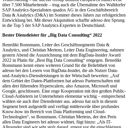
über 7.500 Mitarbeitende – trug auch die Übernahme des Walldorfer
SAP Analytics-Spezialisten quadox AG in den Geschäftsbereich
Data & Analytics (D&A) im Sommer dieses Jahres zur erfolgreichen
Entwicklung bei. Mit dieser Akquisition schaffte adesso den Sprung
in die Top 5 der SAP Analytics-Experten in Deutschland.
Bester Dienstleister für „Big Data Consulting“ 2022
Benedikt Bonnmann, Leiter des Geschäftssegments Data &
Analytics, und Christian Mertens, Leiter Data Engineering, nahmen
gestern Abend die Auszeichnung mit dem BigData-Insider Award
2022 in Platin für „Best Big Data Consulting“ entgegen. Benedikt
Bonnmann kennt einen weiteren Grund für die Beliebtheit von
adesso bei den Lesern von BigData-Insider, die als Nutzer Data-
und-Analytics-Dienstleistungen in der Wirtschaft bewerten: „Auf
dem Gebiet der Daten-Plattformen hat adesso Partnerschaften mit
allen drei führenden Hyperscalern, also Amazon, Microsoft und
Google, geschlossen. Eine enge Kooperation mit den großen Public-
Cloud-Anbietern ist Unternehmen elementar wichtig – entsprechend
wählen sie auch ihre Dienstleister aus. adesso hat sich in diesem
Segment breit aufgestellt und verfügt mittlerweile über profundes
Know-how im Bereich von Data Platforming und Cloud-
Technologien“, so Bonnmann. Christian Mertens, der den Preis
allen Data Engineers bei adesso widmet, fügt hinzu: „Als IT-
Allrounder sind wir sehr stolz darauf, erneut vor die einschlägigen