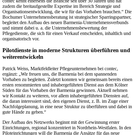
contec kennt einerseits die Branche seit über 30 Jahren und hat
zudem die breitaufgestellte Expertise im Bereich Strategie und
Organisationsentwicklung, die wir für das Vorhaben brauchen.“ Die
Bochumer Unternehmensberatung ist strategischer Sparringspartner,
begleitet den Aufbau des neuen Barmenia-Unternehmensverbunds
und nimmt dabei u. a. die Unternehmensbewertung der
Pflegedienste, die sich für einen Verkauf entscheiden, inhaltlich und
organisatorisch vor.
Pilotdienste in moderne Strukturen überführen und
weiterentwickeln
Patrick Weiss, Marktfeldleiter Pflegeunternehmen bei contec,
ergänzt: „Wir freuen uns, die Barmenia bei dem spannenden
Vorhaben zu begleiten. Zuletzt konnten wir gemeinsam bereits einen
ersten renommierten und inhabergeführten Dienst aus dem Kölner
Süden für das Vorhaben der Barmenia gewinnen. Aktuell nehmen
wir Kontakt zu weiteren, vor allem inhabergeführten Diensten auf,
die daran interessiert sind, den eigenen Dienst, z. B. im Zuge einer
Nachfolgeplanung, in eine neue Struktur zu überführen und dabei in
gute Hände zu geben.“
Der Aufbau des Netzwerks beginnt mit der Gewinnung erster
Einrichtungen, regional konzentriert in Nordrhein-Westfalen. In den
Piloteinrichtungen will die Barmenia die Ansätze für das neue