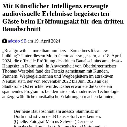
Mit Künstlicher Intelligenz erzeugte
audiovisuelle Erlebnisse begeisterten
Gäste beim Eröffnungsakt für den dritten
Bauabschnitt
adesso SE
am 19. April 2024
„Real growth is more than numbers – Sometimes it’s a new
building“: Unter diesem Motto feierte adesso gestern, am 18. April
2024, die offizielle Eröffnung des dritten Bauabschnitts am adesso-
Hauptsitz in Dortmund. In Anwesenheit von Oberbürgermeister
Thomas Westphal fand der Festakt gemeinsam mit Kunden,
Partnern, Wegbegleiterinnen und Wegbegleitern im attraktiven
Neubau statt, der von November 2022 bis Juni 2023 an der
Stadtkrone Ost errichtet wurde. Dabei erwartete die Gäste ein
spannendes Programm, bei dem sie dank modernster Technologien
außergewöhnliche musikalische Erfahrungen machen konnten.
Der neue Bauabschnitt am adesso-Stammsitz in
Dortmund ist von der B1 aus sofort zu erkennen.
(Quelle: Fotograf Marcus Schwier)Der neue
Bauabschnitt am adesso-Stammsitz in Dortmund ist