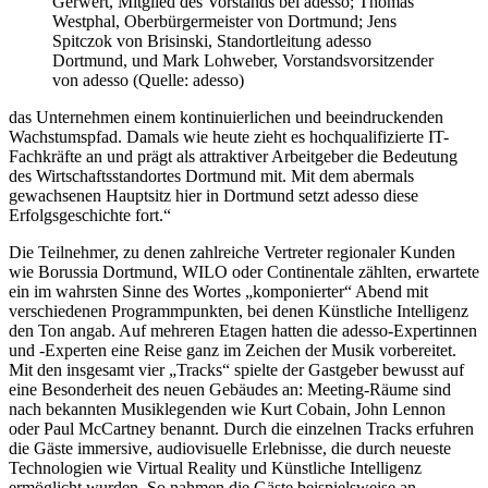
Gerwert, Mitglied des Vorstands bei adesso; Thomas
Westphal, Oberbürgermeister von Dortmund; Jens
Spitczok von Brisinski, Standortleitung adesso
Dortmund, und Mark Lohweber, Vorstandsvorsitzender
von adesso (Quelle: adesso)
das Unternehmen einem kontinuierlichen und beeindruckenden
Wachstumspfad. Damals wie heute zieht es hochqualifizierte IT-
Fachkräfte an und prägt als attraktiver Arbeitgeber die Bedeutung
des Wirtschaftsstandortes Dortmund mit. Mit dem abermals
gewachsenen Hauptsitz hier in Dortmund setzt adesso diese
Erfolgsgeschichte fort.“
Die Teilnehmer, zu denen zahlreiche Vertreter regionaler Kunden
wie Borussia Dortmund, WILO oder Continentale zählten, erwartete
ein im wahrsten Sinne des Wortes „komponierter“ Abend mit
verschiedenen Programmpunkten, bei denen Künstliche Intelligenz
den Ton angab. Auf mehreren Etagen hatten die adesso-Expertinnen
und -Experten eine Reise ganz im Zeichen der Musik vorbereitet.
Mit den insgesamt vier „Tracks“ spielte der Gastgeber bewusst auf
eine Besonderheit des neuen Gebäudes an: Meeting-Räume sind
nach bekannten Musiklegenden wie Kurt Cobain, John Lennon
oder Paul McCartney benannt. Durch die einzelnen Tracks erfuhren
die Gäste immersive, audiovisuelle Erlebnisse, die durch neueste
Technologien wie Virtual Reality und Künstliche Intelligenz
ermöglicht wurden. So nahmen die Gäste beispielsweise an