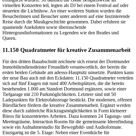
virtuellen Konzerten teil, legten als DJ bei einem Festival auf oder
steuerten die Lichtshow. An einer weiteren Station wurden die
Besucherinnen und Besucher unter anderem auf eine faszinierende
Reise durch die Musikgeschichte genommen. Dabei erfuhren sie
spannende Anekdoten sowie überraschende
Hintergrundinformationen zu Legenden wie den Beatles und
Queen.
11.150 Quadratmeter für kreative Zusammenarbeit
Für den dritten Bauabschnitt zeichnete sich erneut der Dortmunder
Immobiliendienstleister Freundlieb verantwortlich, der bereits die
ersten beiden Gebäude am adesso-Hauptsitz umsetzte. Punkten kann
der neue Bau auch mit den Eckdaten: 11.150 Quadratmeter verteilen
sich auf fünf Etagen mit rund 400 Arbeitsplätzen, die die bereits
bestehenden 1.000 am Standort Dortmund ergänzen, sowie einer
Tiefgarage mit 210 Parkmöglichkeiten. Letztere sind mit 50
Ladepunkten für Elektrofahrzeuge bestückt. Die modernen, offenen
Büroflächen fördern die kreative Zusammenarbeit. Ergänzt werden
diese durch zahlreiche Rückzugsmöglichkeiten in Form kleinerer
Büros für konzentriertes Arbeiten. Dazu kommen 24 Tagungs- und
Meetingräume, Interaction Rooms für die gemeinsame Ideenfindung
sowie ein Aufnahmestudio für Bewegtbild- und Audioformate.
Einzigartig ist die 5. Etage: Neben einer Eventküche für