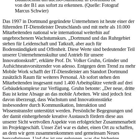
von der B1 aus sofort zu erkennen. (Quelle: Fotograf
Marcus Schwier)
Das 1997 in Dortmund gegründete Unternehmen ist heute einer der
führenden IT-Dienstleister Deutschlands und mit mehr als 10.000
Mitarbeitenden national wie international weiterhin auf
ungebrochenem Wachstumskurs. „Dortmund und das Ruhrgebiet
stehen für Leidenschaft und Tatkraft, aber auch für
Bodenständigkeit und Offenheit. Diese Werte sind bedeutender Teil
unserer Unternehmenskultur und Antrieb für unsere
Innovationskraft“, erklärte Prof. Dr. Volker Gruhn, Gründer und
Aufsichtsratsvorsitzender von adesso. Entgegen dem Trend zu mehr
Mobile Work schafft der IT-Dienstleister am Standort Dortmund
zusätzlich Raum für weiteres Personal. Ab sofort stehen den
Mitarbeitenden insgesamt rund 1.400 Arbeitsplätze verteilt auf drei
Gebäudekomplexe zur Verfügung. Gruhn betonte: „Der neue, dritte
Bau ist keine Absage an das mobile Arbeiten. Wir sind jedoch fest
davon überzeugt, dass Wachstum und Innovationsstärke
insbesondere durch Kommunikation, Interaktion und
Wissenstransfer unterstützt werden. Persönliche Begegnungen und
der damit einhergehende kreative Austausch fördern diese aus
unserer Sicht wertvollen Aspekte von erfolgreicher Zusammenarbeit
im Projektgeschäft. Unser Ziel war es daher, einen Ort zu schaffen,
an dem wir gern zusammenkommen und gemeinsam Neues
hervorbringen. Und das ist uns gelungen, was das bisherige