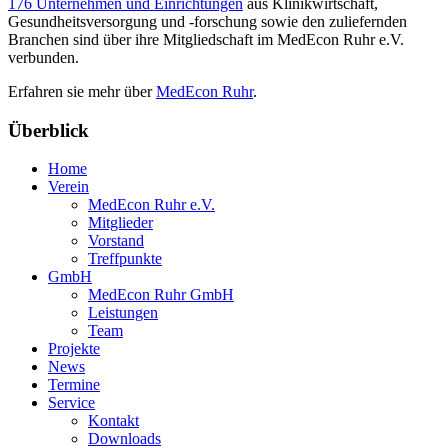
176 Unternehmen und Einrichtungen
aus Klinikwirtschaft,
Gesundheitsversorgung und -forschung sowie den zuliefernden
Branchen sind über ihre Mitgliedschaft im MedEcon Ruhr e.V.
verbunden.
Erfahren sie mehr über
MedEcon Ruhr
.
Überblick
Home
Verein
MedEcon Ruhr e.V.
Mitglieder
Vorstand
Treffpunkte
GmbH
MedEcon Ruhr GmbH
Leistungen
Team
Projekte
News
Termine
Service
Kontakt
Downloads