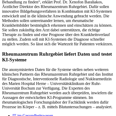
Behandlung zu finden“, erklärt Prof. Dr. Xenofon Baraliakos,
Ärztlicher Direktor des Rheumazentrum Ruhrgebiet. Dafür sollen
innovative Bildgebungsverfahren in Kombination mit KI-Systemen
entwickelt und in die klinische Anwendung gebracht werden. Die
Methoden sollen untereinander lernen, um rheumatische
Krankheitsbilder bestmöglich erkennen und einschätzen zu können.
Sie sollen zukünftig den Arzt dabei unterstützen, die richtige
Therapie zu finden und eine Prognose über den Krankheitsverlauf
zu stellen. Zudem soll mit KI-Systemen die Diagnose schneller
möglich werden. So lässt sich die Wartezeit für Patienten verkürzen.
Rheumazentrum Ruhrgebiet liefert Daten und testet
KI-Systeme
Die anonymisierten Daten für die Systeme stellen neben weiteren
klinischen Partnern das Rheumazentrum Ruhrgebiet und das Institut
für Diagnostische, Interventionelle Radiologie und Nuklearmedizin
des Marien Hospital Herne – Universitätsklinikum der Ruhr-
Universität Bochum zur Verfügung. Die Experten des
Rheumazentrum Ruhrgebiet werden auch überprüfen, inwiefern die
Aussagen der entwickelten KI-Programme stimmen. Im
rheumatologischen Forschungslabor der Fachklinik werden dafür
Prozesse im Körper – z. B. mittels Blutuntersuchungen – analysiert.
IT im Gesundheitswesen