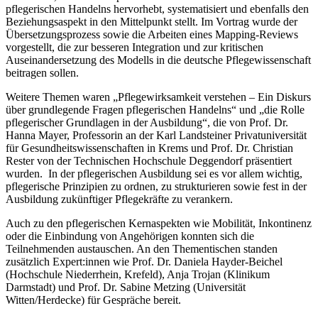
pflegerischen Handelns hervorhebt, systematisiert und ebenfalls den
Beziehungsaspekt in den Mittelpunkt stellt. Im Vortrag wurde der
Übersetzungsprozess sowie die Arbeiten eines Mapping-Reviews
vorgestellt, die zur besseren Integration und zur kritischen
Auseinandersetzung des Modells in die deutsche Pflegewissenschaft
beitragen sollen.
Weitere Themen waren „Pflegewirksamkeit verstehen – Ein Diskurs
über grundlegende Fragen pflegerischen Handelns“ und „die Rolle
pflegerischer Grundlagen in der Ausbildung“, die von Prof. Dr.
Hanna Mayer, Professorin an der Karl Landsteiner Privatuniversität
für Gesundheitswissenschaften in Krems und Prof. Dr. Christian
Rester von der Technischen Hochschule Deggendorf präsentiert
wurden. In der pflegerischen Ausbildung sei es vor allem wichtig,
pflegerische Prinzipien zu ordnen, zu strukturieren sowie fest in der
Ausbildung zukünftiger Pflegekräfte zu verankern.
Auch zu den pflegerischen Kernaspekten wie Mobilität, Inkontinenz
oder die Einbindung von Angehörigen konnten sich die
Teilnehmenden austauschen. An den Thementischen standen
zusätzlich Expert:innen wie Prof. Dr. Daniela Hayder-Beichel
(Hochschule Niederrhein, Krefeld), Anja Trojan (Klinikum
Darmstadt) und Prof. Dr. Sabine Metzing (Universität
Witten/Herdecke) für Gespräche bereit.