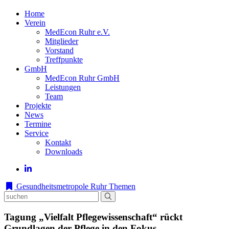
Home
Verein
MedEcon Ruhr e.V.
Mitglieder
Vorstand
Treffpunkte
GmbH
MedEcon Ruhr GmbH
Leistungen
Team
Projekte
News
Termine
Service
Kontakt
Downloads
Gesundheitsmetropole Ruhr
Themen
Tagung „Vielfalt Pflegewissenschaft“ rückt
Grundlagen der Pflege in den Fokus