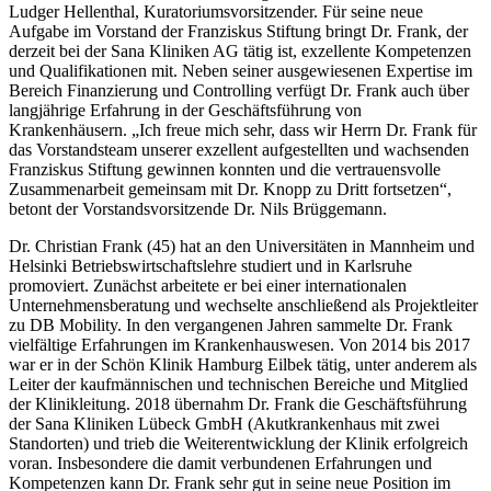
Ludger Hellenthal, Kuratoriumsvorsitzender. Für seine neue
Aufgabe im Vorstand der Franziskus Stiftung bringt Dr. Frank, der
derzeit bei der Sana Kliniken AG tätig ist, exzellente Kompetenzen
und Qualifikationen mit. Neben seiner ausgewiesenen Expertise im
Bereich Finanzierung und Controlling verfügt Dr. Frank auch über
langjährige Erfahrung in der Geschäftsführung von
Krankenhäusern. „Ich freue mich sehr, dass wir Herrn Dr. Frank für
das Vorstandsteam unserer exzellent aufgestellten und wachsenden
Franziskus Stiftung gewinnen konnten und die vertrauensvolle
Zusammenarbeit gemeinsam mit Dr. Knopp zu Dritt fortsetzen“,
betont der Vorstandsvorsitzende Dr. Nils Brüggemann.
Dr. Christian Frank (45) hat an den Universitäten in Mannheim und
Helsinki Betriebswirtschaftslehre studiert und in Karlsruhe
promoviert. Zunächst arbeitete er bei einer internationalen
Unternehmensberatung und wechselte anschließend als Projektleiter
zu DB Mobility. In den vergangenen Jahren sammelte Dr. Frank
vielfältige Erfahrungen im Krankenhauswesen. Von 2014 bis 2017
war er in der Schön Klinik Hamburg Eilbek tätig, unter anderem als
Leiter der kaufmännischen und technischen Bereiche und Mitglied
der Klinikleitung. 2018 übernahm Dr. Frank die Geschäftsführung
der Sana Kliniken Lübeck GmbH (Akutkrankenhaus mit zwei
Standorten) und trieb die Weiterentwicklung der Klinik erfolgreich
voran. Insbesondere die damit verbundenen Erfahrungen und
Kompetenzen kann Dr. Frank sehr gut in seine neue Position im