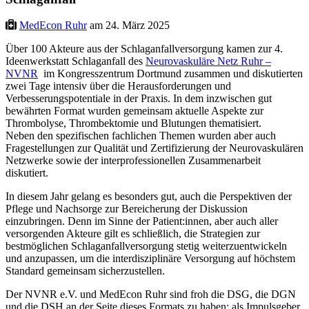
MedEcon Ruhr
am 24. März 2025
Über 100 Akteure aus der Schlaganfallversorgung kamen zur 4.
Ideenwerkstatt Schlaganfall des
Neurovaskuläre Netz Ruhr –
NVNR
im Kongresszentrum Dortmund zusammen und diskutierten
zwei Tage intensiv über die Herausforderungen und
Verbesserungspotentiale in der Praxis. In dem inzwischen gut
bewährten Format wurden gemeinsam aktuelle Aspekte zur
Thrombolyse, Thrombektomie und Blutungen thematisiert.
Neben den spezifischen fachlichen Themen wurden aber auch
Fragestellungen zur Qualität und Zertifizierung der Neurovaskulären
Netzwerke sowie der interprofessionellen Zusammenarbeit
diskutiert.
In diesem Jahr gelang es besonders gut, auch die Perspektiven der
Pflege und Nachsorge zur Bereicherung der Diskussion
einzubringen. Denn im Sinne der Patient:innen, aber auch aller
versorgenden Akteure gilt es schließlich, die Strategien zur
bestmöglichen Schlaganfallversorgung stetig weiterzuentwickeln
und anzupassen, um die interdisziplinäre Versorgung auf höchstem
Standard gemeinsam sicherzustellen.
Der NVNR e.V. und MedEcon Ruhr sind froh die DSG, die DGN
und die DSH an der Seite dieses Formats zu haben: als Impulsgeber,