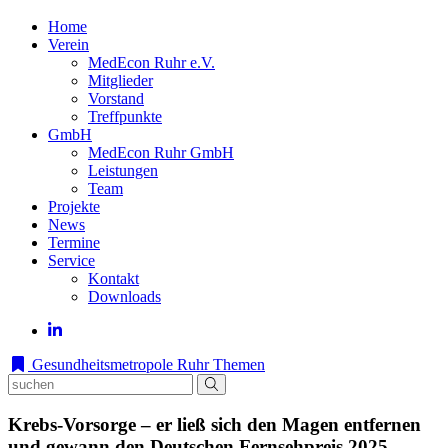
Home
Verein
MedEcon Ruhr e.V.
Mitglieder
Vorstand
Treffpunkte
GmbH
MedEcon Ruhr GmbH
Leistungen
Team
Projekte
News
Termine
Service
Kontakt
Downloads
Gesundheitsmetropole Ruhr
Themen
Krebs-Vorsorge – er ließ sich den Magen entfernen
und gewann den Deutschen Fernsehpreis 2025