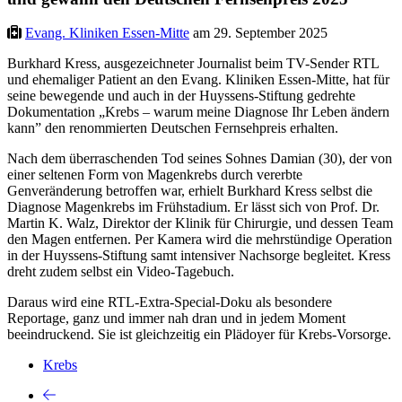
Evang. Kliniken Essen-Mitte
am 29. September 2025
Burkhard Kress, ausgezeichneter Journalist beim TV-Sender RTL
und ehemaliger Patient an den Evang. Kliniken Essen-Mitte, hat für
seine bewegende und auch in der Huyssens-Stiftung gedrehte
Dokumentation „Krebs – warum meine Diagnose Ihr Leben ändern
kann” den renommierten Deutschen Fernsehpreis erhalten.
Nach dem überraschenden Tod seines Sohnes Damian (30), der von
einer seltenen Form von Magenkrebs durch vererbte
Genveränderung betroffen war, erhielt Burkhard Kress selbst die
Diagnose Magenkrebs im Frühstadium. Er lässt sich von Prof. Dr.
Martin K. Walz, Direktor der Klinik für Chirurgie, und dessen Team
den Magen entfernen. Per Kamera wird die mehrstündige Operation
in der Huyssens-Stiftung samt intensiver Nachsorge begleitet. Kress
dreht zudem selbst ein Video-Tagebuch.
Daraus wird eine RTL-Extra-Special-Doku als besondere
Reportage, ganz und immer nah dran und in jedem Moment
beeindruckend. Sie ist gleichzeitig ein Plädoyer für Krebs-Vorsorge.
Krebs