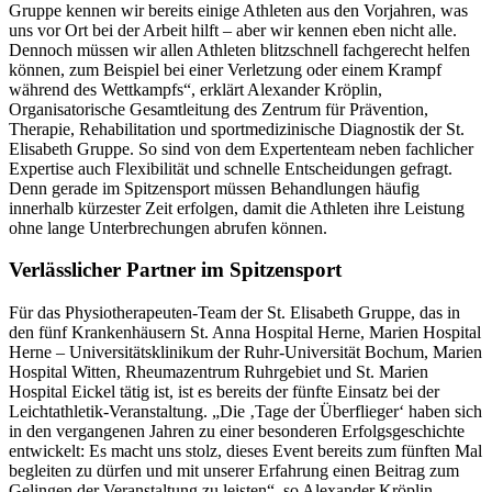
Gruppe kennen wir bereits einige Athleten aus den Vorjahren, was
uns vor Ort bei der Arbeit hilft – aber wir kennen eben nicht alle.
Dennoch müssen wir allen Athleten blitzschnell fachgerecht helfen
können, zum Beispiel bei einer Verletzung oder einem Krampf
während des Wettkampfs“, erklärt Alexander Kröplin,
Organisatorische Gesamtleitung des Zentrum für Prävention,
Therapie, Rehabilitation und sportmedizinische Diagnostik der St.
Elisabeth Gruppe. So sind von dem Expertenteam neben fachlicher
Expertise auch Flexibilität und schnelle Entscheidungen gefragt.
Denn gerade im Spitzensport müssen Behandlungen häufig
innerhalb kürzester Zeit erfolgen, damit die Athleten ihre Leistung
ohne lange Unterbrechungen abrufen können.
Verlässlicher Partner im Spitzensport
Für das Physiotherapeuten-Team der St. Elisabeth Gruppe, das in
den fünf Krankenhäusern St. Anna Hospital Herne, Marien Hospital
Herne – Universitätsklinikum der Ruhr-Universität Bochum, Marien
Hospital Witten, Rheumazentrum Ruhrgebiet und St. Marien
Hospital Eickel tätig ist, ist es bereits der fünfte Einsatz bei der
Leichtathletik-Veranstaltung. „Die ‚Tage der Überflieger‘ haben sich
in den vergangenen Jahren zu einer besonderen Erfolgsgeschichte
entwickelt: Es macht uns stolz, dieses Event bereits zum fünften Mal
begleiten zu dürfen und mit unserer Erfahrung einen Beitrag zum
Gelingen der Veranstaltung zu leisten“, so Alexander Kröplin.