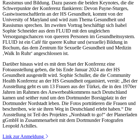
Rassismus und Bildung. Dazu passen die beiden Keynotes, die die
Schwerpunkte der Konferenz flankieren: Devon Payne-Sturges,
Gastwissenschaftlerin an der HS Gesundheit, kommt von der
University of Maryland und wird zum Thema Gesundheit und
Rassismus sprechen. Im zweiten Vortrag beschäftigt sich Isabel
Sophie Schneider aus dem FLUID mit den ungleichen
Versorgungschancen von queeren Personen im Gesundheitssystem.
FLUID ist ein Café für queere Kultur und (sexuelle) Bildung in
Bochum, das dem Zentrum für Sexuelle Gesundheit und Medizin
‚Walk In Ruhr‘ angeschlossen ist.
Darüber hinaus wird es mit dem Start der Konferenz eine
Fotoausstellung geben, die bis Ende Januar 2024 an der HS
Gesundheit ausgestellt wird. Sophie Schuller, die die Community
Health Konferenz an der HS Gesundheit organisiert, verrät: „Bei der
Ausstellung geht es um 13 Frauen aus der Türkei, die in den 1970er
Jahren im Rahmen des Anwerbeabkommens nach Deutschland
kamen und seither rund um den Dortmunder Borsigplatz in der
Dortmunder Nordstadt leben. Die Fotos porträtieren die Frauen und
beschreiben, wie sie ihren Weg in Deutschland erlebt haben.“ Die
Ausstellung ist Teil des Projektes „Nordstadt to go!“ der Planerladen
gGmbH in Zusammenarbeit mit dem Dortmunder Fotografen
Leopold Achilles.
Link zur Anmeldung