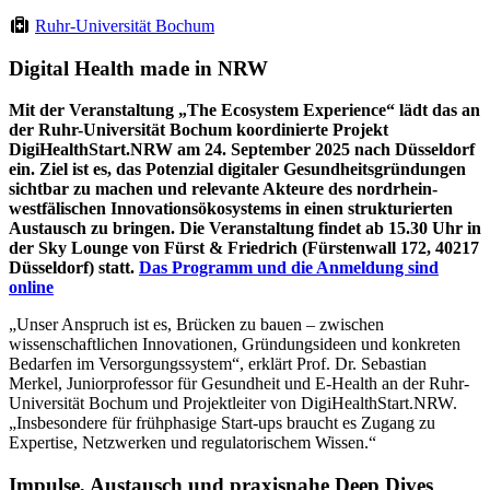
Ruhr-Universität Bochum
Digital Health made in NRW
Mit der Veranstaltung „The Ecosystem Experience“ lädt das an
der Ruhr-Universität Bochum koordinierte Projekt
DigiHealthStart.NRW am 24. September 2025 nach Düsseldorf
ein. Ziel ist es, das Potenzial digitaler Gesundheitsgründungen
sichtbar zu machen und relevante Akteure des nordrhein-
westfälischen Innovationsökosystems in einen strukturierten
Austausch zu bringen. Die Veranstaltung findet ab 15.30 Uhr in
der Sky Lounge von Fürst & Friedrich (Fürstenwall 172, 40217
Düsseldorf) statt.
Das Programm und die Anmeldung sind
online
„Unser Anspruch ist es, Brücken zu bauen – zwischen
wissenschaftlichen Innovationen, Gründungsideen und konkreten
Bedarfen im Versorgungssystem“, erklärt Prof. Dr. Sebastian
Merkel, Juniorprofessor für Gesundheit und E-Health an der Ruhr-
Universität Bochum und Projektleiter von DigiHealthStart.NRW.
„Insbesondere für frühphasige Start-ups braucht es Zugang zu
Expertise, Netzwerken und regulatorischem Wissen.“
Impulse, Austausch und praxisnahe Deep Dives