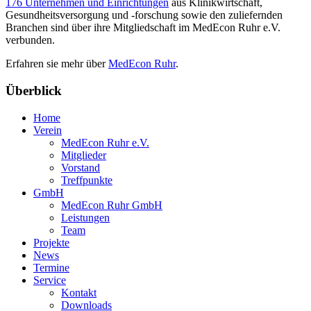
176 Unternehmen und Einrichtungen
aus Klinikwirtschaft,
Gesundheitsversorgung und -forschung sowie den zuliefernden
Branchen sind über ihre Mitgliedschaft im MedEcon Ruhr e.V.
verbunden.
Erfahren sie mehr über
MedEcon Ruhr
.
Überblick
Home
Verein
MedEcon Ruhr e.V.
Mitglieder
Vorstand
Treffpunkte
GmbH
MedEcon Ruhr GmbH
Leistungen
Team
Projekte
News
Termine
Service
Kontakt
Downloads