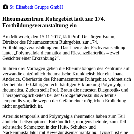
St. Elisabeth Gruppe GmbH
Rheumazentrum Ruhrgebiet lädt zur 174.
Fortbildungsveranstaltung ein
Am Mittwoch, den 15.11.2017, lädt Prof. Dr. Jürgen Braun,
Direktor des Rheumazentrum Ruhrgebiet, zur 174.
Fortbildungsveranstaltung ein. Das Thema der Fachveranstaltung
lautet „Polymyalgia rheumatica und Riesenzellarteriitis – zwei
Gesichter einer Erkrankung?“.
In ihren drei Vorträgen gehen die Rheumatologen des Zentrums auf
verwandte entzündlich rheumatische Krankheitsbilder ein. Ioana
Andreica, Oberärztin des Rheumazentrums Ruhrgebiet, widmet sich
der bei über 60-Jährigen recht häufigen Erkrankung Polymyalgia
rheumatica. Zudem stellt Prof. Braun die neuesten Diagnostik- und
Therapiemöglichkeiten bei der Großgefäßvaskulitis Arteriitis
temporalis vor, die wegen der Gefahr einer möglichen Erblindung
nicht ungefährlich ist.
Arteriitis temporalis und Polymyalgia rheumatica haben zum Teil
ähnliche Leitsymptome: Entzündliche, morgens betonte, zum Teil
sehr starke Schmerzen in der Hüft-, Schulter- und
Nackenmuskulatur mit Bewegungseinschränkung. Typisch ist eine