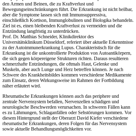
den Armen und Beinen, die zu Kraftverlust und
Bewegungseinschränkungen führt. Die Erkrankung ist nicht heilbar,
aber die Symptome lassen sich mit Immunsuppressiva,
einschließlich Kortison, Immunglobulinen und Biologika behandeln.
Ziel ist es, einen bleibenden Kraftverlust zu vermeiden und die
Entzündung langfristig zu unterdrücken.
Prof. Dr. Matthias Schneider, Klinikdirektor des
Universitätsklinikum Düsseldorf, referiert über aktuelle Erkenntnisse
zu der Autoimmunerkrankung Lupus. Charakteristisch für die
Erkrankung ist die unkontrollierte Produktion von Autoantikörpern,
die sich gegen körpereigene Strukturen richten. Daraus resultieren
schmerzhafte Entzündungen, die oftmals Haut, Gelenke und
Muskeln, aber auch Lunge und Herz betreffen können. Je nach
Schwere des Krankheitsbildes kommen verschiedene Medikamente
zum Einsatz, deren Wirkungsweise im Rahmen der Fortbildung
näher erläutert wird.
Rheumatische Erkrankungen können auch das periphere und
zentrale Nervensystem befallen, Nervenzellen schädigen und
neurologische Beschwerden verursachen. In schweren Fällen kann
es zu Lähmungen, Schlaganfällen oder Sehstörungen kommen. Vor
diesem Hintergrund stellt der Oberarzt David Kiefer verschiedene
rheumatische Erkrankungen, deren Folgen für das Nervensystem
sowie aktuelle Behandlungsmöglichkeiten vor.