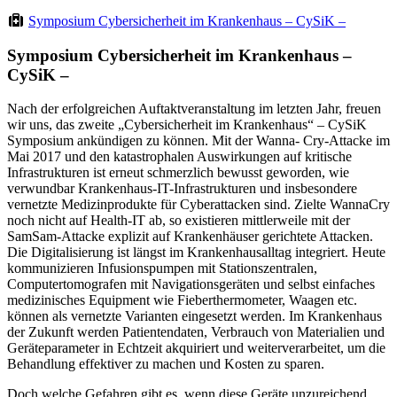
Symposium Cybersicherheit im Krankenhaus – CySiK –
Symposium Cybersicherheit im Krankenhaus –
CySiK –
Nach der erfolgreichen Auftaktveranstaltung im letzten Jahr, freuen
wir uns, das zweite „Cybersicherheit im Krankenhaus“ – CySiK
Symposium ankündigen zu können. Mit der Wanna- Cry-Attacke im
Mai 2017 und den katastrophalen Auswirkungen auf kritische
Infrastrukturen ist erneut schmerzlich bewusst geworden, wie
verwundbar Krankenhaus-IT-Infrastrukturen und insbesondere
vernetzte Medizinprodukte für Cyberattacken sind. Zielte WannaCry
noch nicht auf Health-IT ab, so existieren mittlerweile mit der
SamSam-Attacke explizit auf Krankenhäuser gerichtete Attacken.
Die Digitalisierung ist längst im Krankenhausalltag integriert. Heute
kommunizieren Infusionspumpen mit Stationszentralen,
Computertomografen mit Navigationsgeräten und selbst einfaches
medizinisches Equipment wie Fieberthermometer, Waagen etc.
können als vernetzte Varianten eingesetzt werden. Im Krankenhaus
der Zukunft werden Patientendaten, Verbrauch von Materialien und
Geräteparameter in Echtzeit akquiriert und weiterverarbeitet, um die
Behandlung effektiver zu machen und Kosten zu sparen.
Doch welche Gefahren gibt es, wenn diese Geräte unzureichend