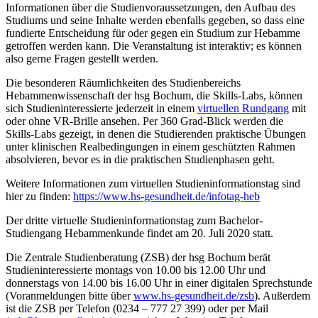
Informationen über die Studienvoraussetzungen, den Aufbau des
Studiums und seine Inhalte werden ebenfalls gegeben, so dass eine
fundierte Entscheidung für oder gegen ein Studium zur Hebamme
getroffen werden kann. Die Veranstaltung ist interaktiv; es können
also gerne Fragen gestellt werden.
Die besonderen Räumlichkeiten des Studienbereichs
Hebammenwissenschaft der hsg Bochum, die Skills-Labs, können
sich Studieninteressierte jederzeit in einem
virtuellen Rundgang
mit
oder ohne VR-Brille ansehen. Per 360 Grad-Blick werden die
Skills-Labs gezeigt, in denen die Studierenden praktische Übungen
unter klinischen Realbedingungen in einem geschützten Rahmen
absolvieren, bevor es in die praktischen Studienphasen geht.
Weitere Informationen zum virtuellen Studieninformationstag sind
hier zu finden:
https://www.hs-gesundheit.de/infotag-heb
Der dritte virtuelle Studieninformationstag zum Bachelor-
Studiengang Hebammenkunde findet am 20. Juli 2020 statt.
Die Zentrale Studienberatung (ZSB) der hsg Bochum berät
Studieninteressierte montags von 10.00 bis 12.00 Uhr und
donnerstags von 14.00 bis 16.00 Uhr in einer digitalen Sprechstunde
(Voranmeldungen bitte über
www.hs-gesundheit.de/zsb
). Außerdem
ist die ZSB per Telefon (0234 – 777 27 399) oder per Mail