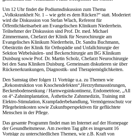
Um 12 Uhr findet die Podiumsdiskussion zum Thema
„Volkskrankheit Nr. 1 – wie geht es dem Rücken?“ statt. Moderiert
wird die Diskussion von Stefan Wlach, Referent für
Öffentlichkeitsarbeit am Evangelischen Klinikum Niederrhein.
Teilnehmer der Diskussion sind Prof. Dr. med. Michael
Zimmermann, Chefarzt der Klinik für Neurochirurgie am
Evangelisches Klinikum Niederrhein, Dr. Sandra Buchmann,
Oberärztin der Klinik für Orthopädie und Unfallchirurgie der
Sektion Wirbelsäulen- und Beckenchirurgie am BG Klinikum
Duisburg sowie Prof. Dr. Martin Scholz, Chefarzt Neurochirurgie
bei den Sana Kliniken Duisburg. Gemeinsam diskutieren sie über
Rückenerkrankungen, Diagnostik- und Therapiemöglichkeiten.
Den Samstag über folgen 11 Vorträge u.a. zu Themen wie
„Rekonstruktion von Knochendefekten“,Herzrythmusstörungen,
Beckenbodensenkung / Harnwegsinkontinenz, Endometriose, „All
on 4“-Zahnimplantation, Ästhetische Zahnmedizin, Training mit
Elektro-Stimulation, Krampfaderbehandlung, Vermögensschutz vor
Pflegeheimkosten sowie Zukunftsperspektiven für geflüchtete
Menschen in der Pflege.
Das gesamte Programm findet man im Internet auf der Homepage
der Gesundheitsmesse. Am zweiten Tag gibt es insgesamt 16
Vorträge zu unterschiedlichen Themen, wie z.B. Kraft von