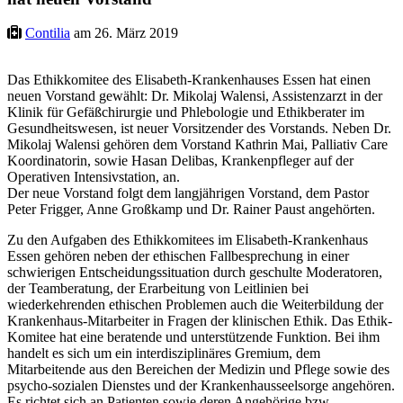
Contilia
am 26. März 2019
Das Ethikkomitee des Elisabeth-Krankenhauses Essen hat einen
neuen Vorstand gewählt: Dr. Mikolaj Walensi, Assistenzarzt in der
Klinik für Gefäßchirurgie und Phlebologie und Ethikberater im
Gesundheitswesen, ist neuer Vorsitzender des Vorstands. Neben Dr.
Mikolaj Walensi gehören dem Vorstand Kathrin Mai, Palliativ Care
Koordinatorin, sowie Hasan Delibas, Krankenpfleger auf der
Operativen Intensivstation, an.
Der neue Vorstand folgt dem langjährigen Vorstand, dem Pastor
Peter Frigger, Anne Großkamp und Dr. Rainer Paust angehörten.
Zu den Aufgaben des Ethikkomitees im Elisabeth-Krankenhaus
Essen gehören neben der ethischen Fallbesprechung in einer
schwierigen Entscheidungssituation durch geschulte Moderatoren,
der Teamberatung, der Erarbeitung von Leitlinien bei
wiederkehrenden ethischen Problemen auch die Weiterbildung der
Krankenhaus-Mitarbeiter in Fragen der klinischen Ethik. Das Ethik-
Komitee hat eine beratende und unterstützende Funktion. Bei ihm
handelt es sich um ein interdisziplinäres Gremium, dem
Mitarbeitende aus den Bereichen der Medizin und Pflege sowie des
psycho-sozialen Dienstes und der Krankenhausseelsorge angehören.
Es richtet sich an Patienten sowie deren Angehörige bzw.