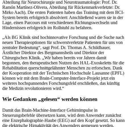
Abteilung für Neurochirurgie und Neurotraumatologie: Prof. Dr.
Ramón Martínez-Olivera, Abteilung für Rückenmarkverletzte: Dr.
Mirko Aach). Die ersten Patienten haben das Training mit dem BCI-
System bereits erfolgreich absolviert: Anschließend waren sie in der
Lage, einen Parcours mit verschiedenen Richtungswechseln und
Hindernissen erfolgreich im Rollstuhl zu befahren.
„Als BG Klinik sind hochinnovative Forschung und die Suche nach
neuen Therapieoptionen für schwerstverletzte Patienten für uns von
zentraler Bedeutung“, sagt Prof. Dr. Thomas A. Schildhauer,
Ärztlicher Direktor des Bergmannsheils und Direktor der
Chirurgischen Klinik. „Wir haben bereits vor Jahren damit
begonnen, den therapeutischen Nutzen des HAL-Exoskeletts für die
Rehabilitation querschnittgelähmter Menschen zu erforschen. Dank
der Kooperation mit der Technischen Hochschule Lausanne (EPFL)
können wir mit dem Brain-Computer-Interface-Projekt jetzt ein
weiteres hochspannendes Forschungsfeld erschließen, das künftig
die Medizin revolutionieren wird.“
Wie Gedanken „gelesen“ werden können
Damit das Brain-Machine-Interface Gehirnimpulse in
Steuerungsbefehle übersetzen kann, wird dem Anwender zunächst
eine Enzephalographie-Haube (EEG) auf den Kopf gesetzt. So kann
die elektrische Hirnaktivität des Anwenders gemessen werden.