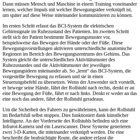
Dann müssen Mensch und Maschine in einem Training voneinander
lernen, welcher Impuls mit welcher Bewegungsidee verknüpft ist,
um später auf diese Weise miteinander kommunizieren zu können.
Im ersten Schritt erfasst das BCI-System die elektrischen
Gehirnsignale im Ruhezustand des Patienten. Im zweiten Schritt
stellt sich der Patient bestimmte Bewegungsmuster vor,
beispielsweise das Bewegen der Hände oder der Füße. Diese
Bewegungsvorstellungen aktivieren unterschiedliche anatomische
Regionen im Bereich des Bewegungszentrums des Gehirns. Das
System gleicht die unterschiedlichen Aktivitätsmuster des
Ruhezustandes und die Aktivitätsmuster der jeweiligen
Bewegungsideen miteinander ab. So „lernt“ das BCI-System, die
vorgestellte Bewegung zu erfassen und sie in einen
Steuerungsbefehl zu übersetzen. Wenn der Anwender sich vorstellt,
er bewege seine Hände, fährt der Rollstuhl nach rechts, denkt er an
eine Bewegung der Füße, fährt er nach links. Denkt er weder an das
eine noch das andere, fährt der Rollstuhl geradeaus.
Um die Sicherheit des Fahrers zu gewährleisten, kann der Rollstuhl
im Bedarfsfall selbst stoppen. Dies funktioniert dank künstlicher
Intelligenz. An der Vorderseite des Rollstuhls befinden sich eine
Infrarot-Kamera und ein Laserscanner. Diese Systeme generieren
zwei 3-D-Karten, die miteinander verknüpft werden. Die eine
beschreibt die beabsichtigte Route, die andere erfasst die