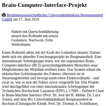
Brain-Computer-Interface-Projekt
Berufsgenossenschaftliches Universitätsklinikum Bergmannsheil
GmbH
am 17. Juni 2019
Patient mit Querschnittlähmung
steuert den Rollstuhl mit seinen
Gedanken. Nachweis: Felix
Winkelmann
Einen Rollstuhl allein mit der Kraft der Gedanken steuern: Darum
dreht sich ein aktuelles Forschungsprojekt im Bergmannsheil. Eine
internationale Arbeitsgruppe testet, wie ein sogenanntes Brain-
Computer-Interface (BCI) querschnittgelähmten Menschen neue
Möglichkeiten der Mobilität eröffnen kann. Das System erfasst die
elektrischen Gehirnimpulse des Fahrers, übersetzt sie in
Steuerungsbefehle und bewegt somit einen Elektrorollstuhl – und
zwar so, wie es sich der Fahrer zuvor vorgestellt hat. Das Projekt
wird durchgeführt von einer internationalen Arbeitsgruppe der
Technischen Hochschule Lausanne (EPFL), CNBI – Defitech Chair
in Brain-Machine Interface (Prof. Dr. José del R. Millán, Dr. Luca
Tonin), und dem BG Universitätsklinikum Bergmannsheil in
Bochum (Chirurgische Klinik: Prof. Dr. Thomas A. Schildhauer,