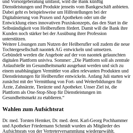
und Vorsorgeberatung umfasst, wird die Bank künftig
Dienstleistungen und Produkte jenseits vom Bankgeschäft anbieten.
Dabei geht es beispielsweise um Hilfestellungen bei der
Digitalisierung von Praxen und Apotheken oder um die
Entwicklung eines innovativen Praxiskonzepts, das den Start in die
Selbständigkeit von Heilberuflern fördert. Damit will die Bank ihre
Kunden noch stärker bei der Ausübung ihrer Profession
unterstützen.
Weitere Lösungen zum Nutzen der Heilberufler soll zudem die neue
Tochtergesellschaft naontek AG entwickeln und umsetzen.
Gebündelt werden die Angebote auf der von naontek gelaunchten
digitalen Plattform univiva. Sommer: „Die Plattform soll als zentrale
Anlaufstelle im Gesundheitsmarkt ausgebaut werden und sich zu
einem unabhängigen Vermittler von allen relevanten Produkten und
Dienstleistungen für Heilberufler entwickeln. Anfang Juli starten wir
zunächst mit der Vermittlung von Fort- und Weiterbildungen für
Ärzte, Zahnärzte, Tierärzte und Apotheker. Unser Ziel ist, die
Plattform als One-Stop-Shop für Dienstleistungen im
Gesundheitsmarkt zu etablieren.“
Wahlen zum Aufsichtsrat
Dr. med. Torsten Hemker, Dr. med. dent. Karl-Georg Pochhammer
und Apotheker Friedemann Schmidt wurden als Mitglieder des
Aufsichtsrats von der Vertreterversammlung wiedergewählt.