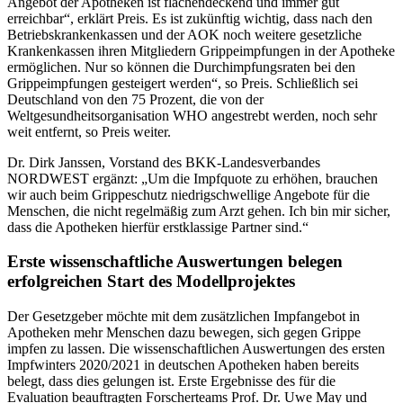
Angebot der Apotheken ist flächendeckend und immer gut
erreichbar“, erklärt Preis. Es ist zukünftig wichtig, dass nach den
Betriebskrankenkassen und der AOK noch weitere gesetzliche
Krankenkassen ihren Mitgliedern Grippeimpfungen in der Apotheke
ermöglichen. Nur so können die Durchimpfungsraten bei den
Grippeimpfungen gesteigert werden“, so Preis. Schließlich sei
Deutschland von den 75 Prozent, die von der
Weltgesundheitsorganisation WHO angestrebt werden, noch sehr
weit entfernt, so Preis weiter.
Dr. Dirk Janssen, Vorstand des BKK-Landesverbandes
NORDWEST ergänzt: „Um die Impfquote zu erhöhen, brauchen
wir auch beim Grippeschutz niedrigschwellige Angebote für die
Menschen, die nicht regelmäßig zum Arzt gehen. Ich bin mir sicher,
dass die Apotheken hierfür erstklassige Partner sind.“
Erste wissenschaftliche Auswertungen belegen
erfolgreichen Start des Modellprojektes
Der Gesetzgeber möchte mit dem zusätzlichen Impfangebot in
Apotheken mehr Menschen dazu bewegen, sich gegen Grippe
impfen zu lassen. Die wissenschaftlichen Auswertungen des ersten
Impfwinters 2020/2021 in deutschen Apotheken haben bereits
belegt, dass dies gelungen ist. Erste Ergebnisse des für die
Evaluation beauftragten Forscherteams Prof. Dr. Uwe May und