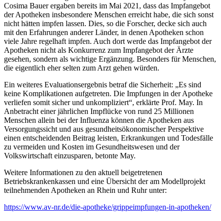
Cosima Bauer ergaben bereits im Mai 2021, dass das Impfangebot
der Apotheken insbesondere Menschen erreicht habe, die sich sonst
nicht hätten impfen lassen. Dies, so die Forscher, decke sich auch
mit den Erfahrungen anderer Länder, in denen Apotheken schon
viele Jahre regelhaft impfen. Auch dort werde das Impfangebot der
Apotheken nicht als Konkurrenz zum Impfangebot der Ärzte
gesehen, sondern als wichtige Ergänzung. Besonders für Menschen,
die eigentlich eher selten zum Arzt gehen würden.
Ein weiteres Evaluationsergebnis betraf die Sicherheit: „Es sind
keine Komplikationen aufgetreten. Die Impfungen in der Apotheke
verliefen somit sicher und unkompliziert“, erklärte Prof. May. In
Anbetracht einer jährlichen Impflücke von rund 25 Millionen
Menschen allein bei der Influenza können die Apotheken aus
Versorgungssicht und aus gesundheitsökonomischer Perspektive
einen entscheidenden Beitrag leisten, Erkrankungen und Todesfälle
zu vermeiden und Kosten im Gesundheitswesen und der
Volkswirtschaft einzusparen, betonte May.
Weitere Informationen zu den aktuell beigetretenen
Betriebskrankenkassen und eine Übersicht der am Modellprojekt
teilnehmenden Apotheken an Rhein und Ruhr unter:
https://www.av-nr.de/die-apotheke/grippeimpfungen-in-apotheken/