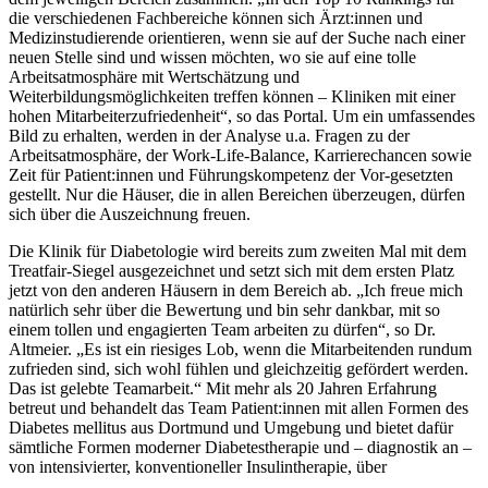
die verschiedenen Fachbereiche können sich Ärzt:innen und
Medizinstudierende orientieren, wenn sie auf der Suche nach einer
neuen Stelle sind und wissen möchten, wo sie auf eine tolle
Arbeitsatmosphäre mit Wertschätzung und
Weiterbildungsmöglichkeiten treffen können – Kliniken mit einer
hohen Mitarbeiterzufriedenheit“, so das Portal. Um ein umfassendes
Bild zu erhalten, werden in der Analyse u.a. Fragen zu der
Arbeitsatmosphäre, der Work-Life-Balance, Karrierechancen sowie
Zeit für Patient:innen und Führungskompetenz der Vor-gesetzten
gestellt. Nur die Häuser, die in allen Bereichen überzeugen, dürfen
sich über die Auszeichnung freuen.
Die Klinik für Diabetologie wird bereits zum zweiten Mal mit dem
Treatfair-Siegel ausgezeichnet und setzt sich mit dem ersten Platz
jetzt von den anderen Häusern in dem Bereich ab. „Ich freue mich
natürlich sehr über die Bewertung und bin sehr dankbar, mit so
einem tollen und engagierten Team arbeiten zu dürfen“, so Dr.
Altmeier. „Es ist ein riesiges Lob, wenn die Mitarbeitenden rundum
zufrieden sind, sich wohl fühlen und gleichzeitig gefördert werden.
Das ist gelebte Teamarbeit.“ Mit mehr als 20 Jahren Erfahrung
betreut und behandelt das Team Patient:innen mit allen Formen des
Diabetes mellitus aus Dortmund und Umgebung und bietet dafür
sämtliche Formen moderner Diabetestherapie und – diagnostik an –
von intensivierter, konventioneller Insulintherapie, über