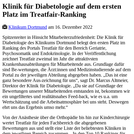
Klinik für Diabetologie auf dem ersten
Platz im Treatfair-Ranking
Klinikum Dortmund
am 16. Dezember 2022
Spitzenreiter in Hinsicht Mitarbeiterzufriedenheit: Die Klinik für
Diabetologie des Klinikums Dortmund belegt den ersten Platz im
Ranking des Portals Treatfair für den Bereich Geriatrie,
Psychosomatik und Endokrinologie. In der Veröffentlichung
zeichnet Treatfair zweimal im Jahr die attraktivsten
Krankenhausabteilungen für Mitarbeitende aus. Grundlage dafür
sind Be-wertungen, die Ärzt:innen und Medizinstudierende auf dem
Portal zu der jeweiligen Abteilung abgegeben haben. „Das ist eine
ganz besondere Aus-zeichnung für uns“, sagt Dr. Marcus Altmeier,
Direktor der Klinik für Diabetologie. „Da sie auf Grundlage der
Bewertungen unserer Mitarbeitenden entstanden ist, bekommen wir
ein ungefiltertes und realitätsnahes Feed-back, wie es u.a. um
Wertschätzung und die Arbeitsatmosphäre bei uns steht. Deswegen
ehrt uns das Ergebnis umso mehr.“
Von der Anästhesie über die Orthopädie bis hin zur Kinderchirurgie
wertet Treatfair für jeden Fachbereich die abgegebenen
Bewertungen aus und stellt eine Liste der beliebtesten Kliniken in
dem jeweiligen Bereich zusammen. „In den Top 10 Rankings für