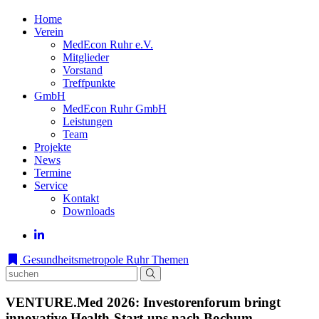
Home
Verein
MedEcon Ruhr e.V.
Mitglieder
Vorstand
Treffpunkte
GmbH
MedEcon Ruhr GmbH
Leistungen
Team
Projekte
News
Termine
Service
Kontakt
Downloads
Gesundheitsmetropole Ruhr
Themen
VENTURE.Med 2026: Investorenforum bringt
innovative Health-Start-ups nach Bochum