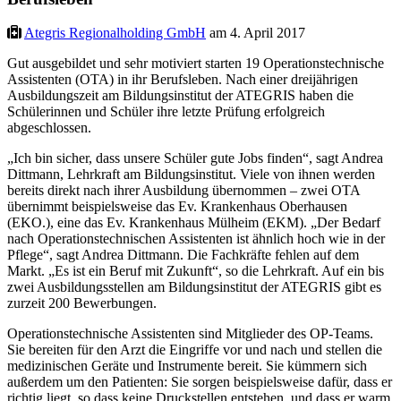
Ategris Regionalholding GmbH
am 4. April 2017
Gut ausgebildet und sehr motiviert starten 19 Operationstechnische
Assistenten (OTA) in ihr Berufsleben. Nach einer dreijährigen
Ausbildungszeit am Bildungsinstitut der ATEGRIS haben die
Schülerinnen und Schüler ihre letzte Prüfung erfolgreich
abgeschlossen.
„Ich bin sicher, dass unsere Schüler gute Jobs finden“, sagt Andrea
Dittmann, Lehrkraft am Bildungsinstitut. Viele von ihnen werden
bereits direkt nach ihrer Ausbildung übernommen – zwei OTA
übernimmt beispielsweise das Ev. Krankenhaus Oberhausen
(EKO.), eine das Ev. Krankenhaus Mülheim (EKM). „Der Bedarf
nach Operationstechnischen Assistenten ist ähnlich hoch wie in der
Pflege“, sagt Andrea Dittmann. Die Fachkräfte fehlen auf dem
Markt. „Es ist ein Beruf mit Zukunft“, so die Lehrkraft. Auf ein bis
zwei Ausbildungsstellen am Bildungsinstitut der ATEGRIS gibt es
zurzeit 200 Bewerbungen.
Operationstechnische Assistenten sind Mitglieder des OP-Teams.
Sie bereiten für den Arzt die Eingriffe vor und nach und stellen die
medizinischen Geräte und Instrumente bereit. Sie kümmern sich
außerdem um den Patienten: Sie sorgen beispielsweise dafür, dass er
richtig liegt, so dass keine Druckstellen entstehen, und dass er warm