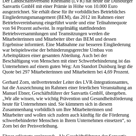
Der Landschaftsverband Rheinland (LVR) hat heute die Duisburger
Sanvartis GmbH mit einer Prämie in Höhe von 10.000 Euro
ausgezeichnet. Sie erhält diese für ihr vorbildliches Betriebliches
Eingliederungsmanagement (BEM), das 2012 im Rahmen einer
Betriebsvereinbarung eingeführt wurde und eine Teilnahmequote
von 94 Prozent aufweist. In regelmäßig stattfindenden
Betriebsversammlungen und Teamsitzungen werden die
Mitarbeiterinnen und Mitarbeiter über das BEM und dessen
Ergebnisse informiert. Eine Maßnahme zur besseren Eingliederung
war beispielsweise der behinderungsgerechte Umbau von
Arbeitsplätzen einer gesamten Abteilung. Auch bei der
Beschäftigung von Menschen mit einer Schwerbehinderung ist das
Unternehmen auf einem guten Weg: Am Standort Duisburg liegt die
Quote bei 297 Mitarbeiterinnen und Mitarbeitern bei 4,69 Prozent.
Gerhard Zorn, stellvertretender Leiter des LVR-Integrationsamtes,
hat die Auszeichnung im Rahmen einer feierlichen Veranstaltung an
Manuel Ebner, Geschäftsführer der Sanvartis GmbH, übergeben.
„Wir alle wissen, wie wichtig Prävention und Gesundheitsförderung
heute für Unternehmen sind. Sie kümmern sich in diesem
Zusammenhang vorbildlich um Ihre Mitarbeiterinnen und
Mitarbeiter und wollen sich zudem auch künftig für die Förderung
schwerbehinderter Menschen in Ihrem Unternehmen einsetzen“, so
Zorn bei der Preisverleihung.