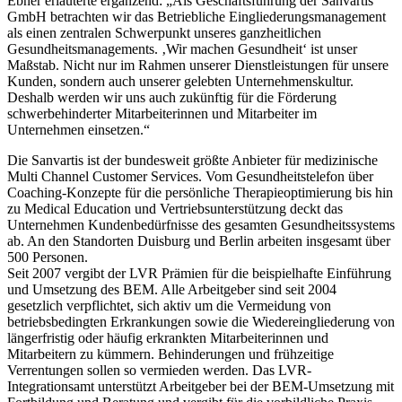
Ebner erläuterte ergänzend: „Als Geschäftsführung der Sanvartis
GmbH betrachten wir das Betriebliche Eingliederungsmanagement
als einen zentralen Schwerpunkt unseres ganzheitlichen
Gesundheitsmanagements. ‚Wir machen Gesundheit‘ ist unser
Maßstab. Nicht nur im Rahmen unserer Dienstleistungen für unsere
Kunden, sondern auch unserer gelebten Unternehmenskultur.
Deshalb werden wir uns auch zukünftig für die Förderung
schwerbehinderter Mitarbeiterinnen und Mitarbeiter im
Unternehmen einsetzen.“
Die Sanvartis ist der bundesweit größte Anbieter für medizinische
Multi Channel Customer Services. Vom Gesundheitstelefon über
Coaching-Konzepte für die persönliche Therapieoptimierung bis hin
zu Medical Education und Vertriebsunterstützung deckt das
Unternehmen Kundenbedürfnisse des gesamten Gesundheitssystems
ab. An den Standorten Duisburg und Berlin arbeiten insgesamt über
500 Personen.
Seit 2007 vergibt der LVR Prämien für die beispielhafte Einführung
und Umsetzung des BEM. Alle Arbeitgeber sind seit 2004
gesetzlich verpflichtet, sich aktiv um die Vermeidung von
betriebsbedingten Erkrankungen sowie die Wiedereingliederung von
längerfristig oder häufig erkrankten Mitarbeiterinnen und
Mitarbeitern zu kümmern. Behinderungen und frühzeitige
Verrentungen sollen so vermieden werden. Das LVR-
Integrationsamt unterstützt Arbeitgeber bei der BEM-Umsetzung mit