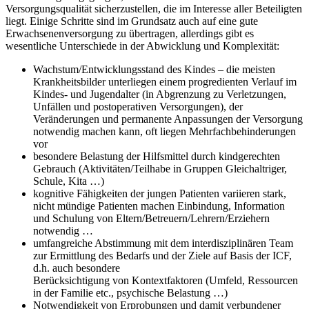
Versorgungsqualität sicherzustellen, die im Interesse aller Beteiligten
liegt. Einige Schritte sind im Grundsatz auch auf eine gute
Erwachsenenversorgung zu übertragen, allerdings gibt es
wesentliche Unterschiede in der Abwicklung und Komplexität:
Wachstum/Entwicklungsstand des Kindes – die meisten
Krankheitsbilder unterliegen einem progredienten Verlauf im
Kindes- und Jugendalter (in Abgrenzung zu Verletzungen,
Unfällen und postoperativen Versorgungen), der
Veränderungen und permanente Anpassungen der Versorgung
notwendig machen kann, oft liegen Mehrfachbehinderungen
vor
besondere Belastung der Hilfsmittel durch kindgerechten
Gebrauch (Aktivitäten/Teilhabe in Gruppen Gleichaltriger,
Schule, Kita …)
kognitive Fähigkeiten der jungen Patienten variieren stark,
nicht mündige Patienten machen Einbindung, Information
und Schulung von Eltern/Betreuern/Lehrern/Erziehern
notwendig …
umfangreiche Abstimmung mit dem interdisziplinären Team
zur Ermittlung des Bedarfs und der Ziele auf Basis der ICF,
d.h. auch besondere
Berücksichtigung von Kontextfaktoren (Umfeld, Ressourcen
in der Familie etc., psychische Belastung …)
Notwendigkeit von Erprobungen und damit verbundener